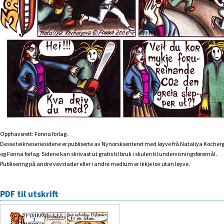
Opphavsrett: Fonna forlag.
Desse teikneseriesidene er publiserte av Nynorsksenteret med løyve frå Nataliya Kocher
og Fonna forlag. Sidene kan skrivast ut gratis til bruk i skulen til undervisningsføremål.
Publisering på andre vevstader eller i andre medium er ikkje lov utan løyve.
PDF til utskrift