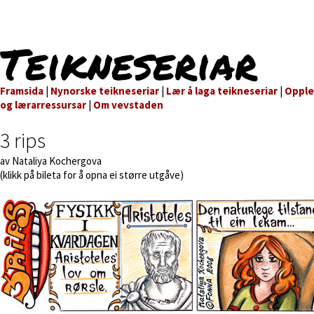
Teikneseriar
Framsida
|
Nynorske teikneseriar
|
Lær å laga teikneseriar
|
Oppl
og lærarressursar
|
Om vevstaden
3 rips
av Nataliya Kochergova
(klikk på bileta for å opna ei større utgåve)