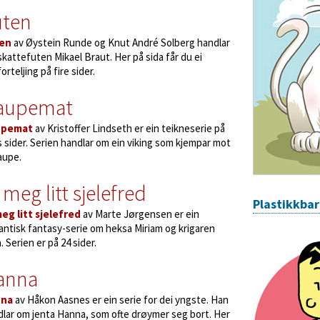
uten
en
av Øystein Runde og Knut André Solberg handlar
kattefuten Mikael Braut. Her på sida får du ei
forteljing på fire sider.
aupemat
upemat
av Kristoffer Lindseth er ein teikneserie på
 sider. Serien handlar om ein viking som kjempar mot
aupe.
 meg litt sjelefred
Plastikkba
meg litt sjelefred
av Marte Jørgensen er ein
ntisk fantasy-serie om heksa Miriam og krigaren
. Serien er på 24 sider.
anna
nna
av Håkon Aasnes er ein serie for dei yngste. Han
lar om jenta Hanna, som ofte drøymer seg bort. Her