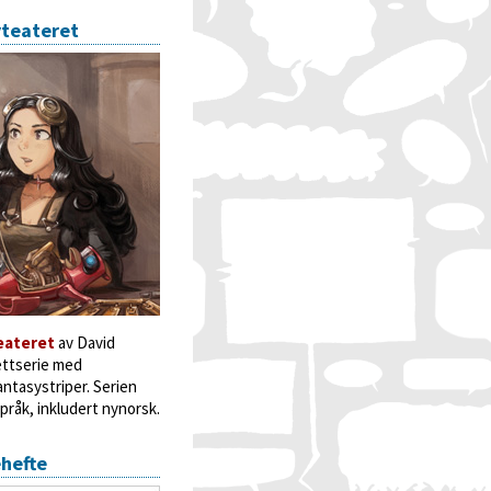
yteateret
eateret
av David
ettserie med
ntasystriper. Serien
språk, inkludert nynorsk.
ehefte