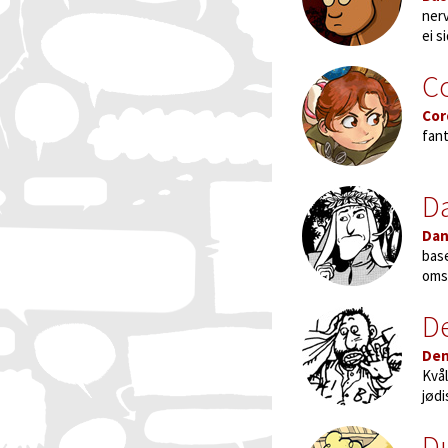
nerv
ei s
Co
Cor
fant
Da
Dan
bas
omse
De
Den
Kvål
jødi
D