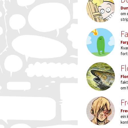
Du
om e
stri
Fa
Far
Kvar
fort
Fl
Flo
fakt
om h
F
Fre
ein 
konf