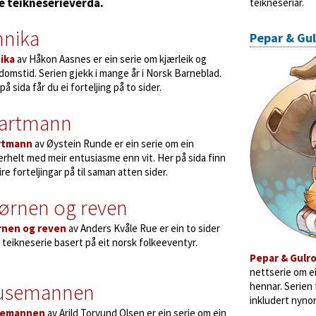
ke teikneserieverda.
teikneseriar.
nnika
Pepar & Gul
ika
av Håkon Aasnes er ein serie om kjærleik og
omstid. Serien gjekk i mange år i Norsk Barneblad.
på sida får du ei forteljing på to sider.
jartmann
rtmann
av Øystein Runde er ein serie om ein
rhelt med meir entusiasme enn vit. Her på sida finn
ire forteljingar på til saman atten sider.
ørnen og reven
rnen og reven
av Anders Kvåle Rue er ein to sider
 teikneserie basert på eit norsk folkeeventyr.
Pepar & Gulr
nettserie om e
usemannen
hennar. Serien f
inkludert nynor
semannen
av Arild Torvund Olsen er ein serie om ein