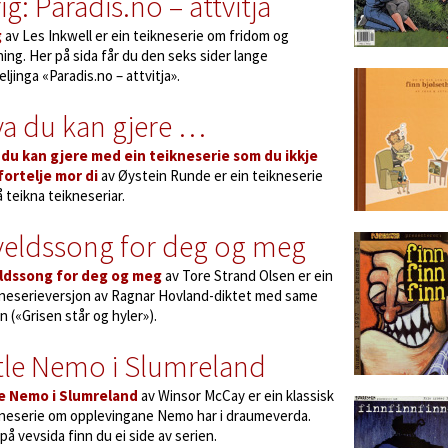
ig: Paradis.no – attvitja
g
av Les Inkwell er ein teikneserie om fridom og
ing. Her på sida får du den seks sider lange
eljinga «Paradis.no – attvitja».
a du kan gjere …
 du kan gjere med ein teikneserie som du ikkje
fortelje mor di
av Øystein Runde er ein teikneserie
 teikna teikneseriar.
veldssong for deg og meg
ldssong for deg og meg
av Tore Strand Olsen er ein
kneserieversjon av Ragnar Hovland-diktet med same
 («Grisen står og hyler»).
tle Nemo i Slumreland
le Nemo i Slumreland
av Winsor McCay er ein klassisk
kneserie om opplevingane Nemo har i draumeverda.
på vevsida finn du ei side av serien.