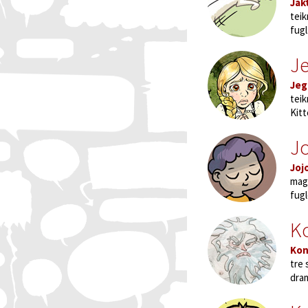
Jak
teik
fugl
J
Jeg
teik
Kitt
J
Joj
magi
fugl
Ko
Kon
tre 
dra