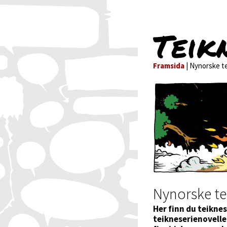
Teik
Framsida
| Nynorske te
Nynorske te
Her finn du teiknes
teikneserienovell