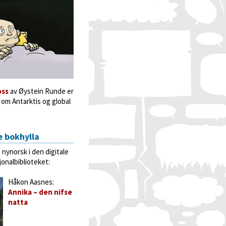
oss
av Øystein Runde er
 om Antarktis og global
e bokhylla
 nynorsk i den digitale
jonalbiblioteket:
Håkon Aasnes:
Annika – den nifse
natta