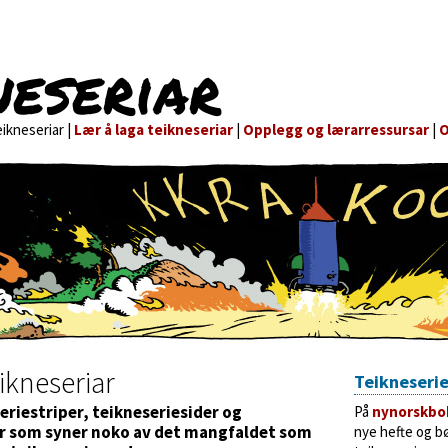
neseriar
ikneseriar |
Lær å laga teikneseriar
|
Opplegg og lærarressursar
|
O
ikneseriar
Teikneserie
eriestriper, teikneseriesider og
På
nynorskbo
er som syner noko av det mangfaldet som
nye hefte og 