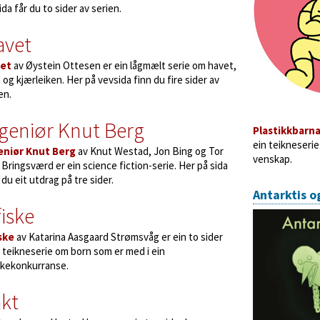
ida får du to sider av serien.
avet
et
av Øystein Ottesen er ein lågmælt serie om havet,
t og kjærleiken. Her på vevsida finn du fire sider av
en.
geniør Knut Berg
Plastikkbarn
ein teikneserie
eniør Knut Berg
av Knut Westad, Jon Bing og Tor
venskap.
Bringsværd er ein science fiction-serie. Her på sida
 du eit utdrag på tre sider.
Antarktis o
fiske
iske
av Katarina Aasgaard Strømsvåg er ein to sider
 teikneserie om born som er med i ein
skekonkurranse.
kt