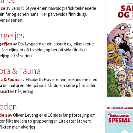
nce
av Jens K. Styve er ein halvbiografisk teikneserie
in far og sonen hans. Her på vevsida finn du sju
per av serien.
rgefjes
gefjes
av Ola Lysgaard er ein absurd og leiken serie.
 forteljing er på to sider, og her på sida får du ti
eljingar frå serien.
ora & Fauna
ra & Fauna
av Elisabeth Høyer er ein teikneserie med
a om naturen. Her på sida får du ein serie på to sider
aiarten håkjerring.
reden
den
av Oliver Levang er ei 16 sider lang forteljing om
konflikt mellom to grupperingar. Litt etter litt vert
likten meir alvorleg.