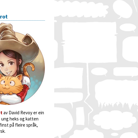
rot
ot
av David Revoy er ein
i ung heks og katten
inst på fleire språk,
sk.