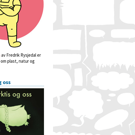
a
av Fredrik Rysjedal er
 om plast, natur og
g oss