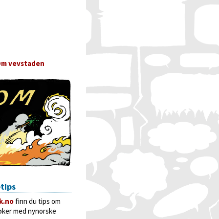
m vevstaden
tips
k.no
finn du tips om
bøker med nynorske