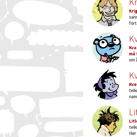
Kr
Kri
sann
fort
Kv
Kva
må 
om å
K
Kve
tei
namn
Li
Lit
tei
Her 