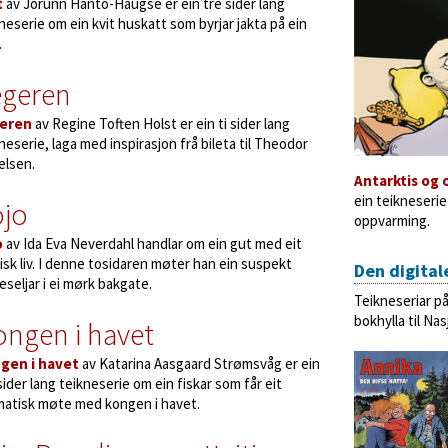
t
av Jorunn Hanto-Haugse er ein tre sider lang
neserie om ein kvit huskatt som byrjar jakta på ein
.
egeren
eren
av Regine Toften Holst er ein ti sider lang
neserie, laga med inspirasjon frå bileta til Theodor
elsen.
Antarktis og 
ein teikneserie
ojo
oppvarming.
o
av Ida Eva Neverdahl handlar om ein gut med eit
sk liv. I denne tosidaren møter han ein suspekt
Den digital
eseljar i ei mørk bakgate.
Teikneseriar på
bokhylla til Nas
ngen i havet
gen i havet
av Katarina Aasgaard Strømsvåg er ein
sider lang teikneserie om ein fiskar som får eit
matisk møte med kongen i havet.