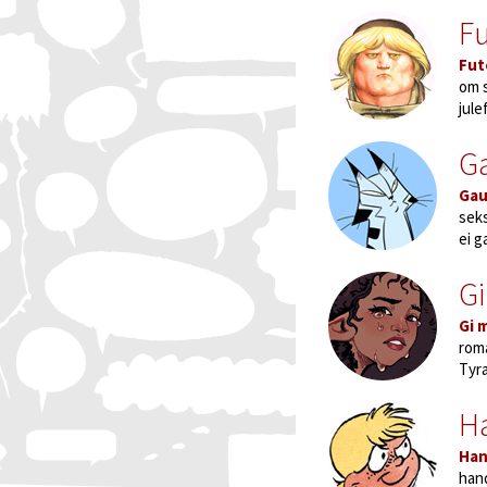
F
Fut
om s
jule
G
Ga
seks
ei g
Gi
Gi 
roma
Tyra
H
Ha
hand