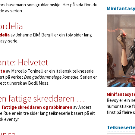
øs busemann som grublar mykje. Her på sida finn du
Minifantas
ide av serien.
rdelia
delia
av Johanne Eikå Bergill er ein tolv sider lang
asy-serie.
nte: Helvetet
te
av Marcello Toninelli er ein italiensk teikneserie
ert på verket
Den guddommelege komedie
. Serien er
tt til norsk av Bodil Moss.
Minifantasyt
n fattige skreddaren …
Revoy er ein n
humoristiske fa
 fattige skreddaren og rabbinaren
av Anders
finst på fleire 
e Rue er ein tre sider lang teikneserie basert på eit
sk eventyr.
Teikneseri
unce