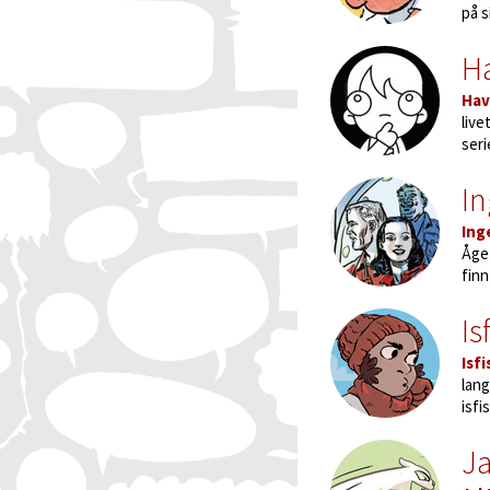
på s
H
Hav
live
seri
In
Ing
Åge 
finn
Is
Isf
lang
isfi
Ja