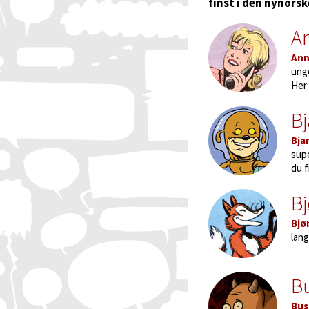
finst i den nynors
A
Ann
ungd
Her 
B
Bja
supe
du f
Bj
Bjø
lang
B
Bu