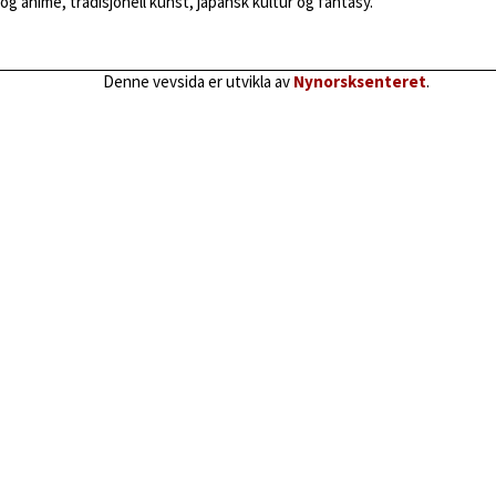
og anime, tradisjonell kunst, japansk kultur og fantasy.
Denne vevsida er utvikla av
Nynorsksenteret
.