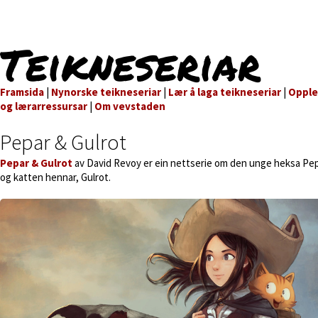
Teikneseriar
Framsida
|
Nynorske teikneseriar
|
Lær å laga teikneseriar
|
Oppl
og lærarressursar
|
Om vevstaden
Pepar & Gulrot
Pepar & Gulrot
av David Revoy er ein nettserie om den unge heksa Pe
og katten hennar, Gulrot.