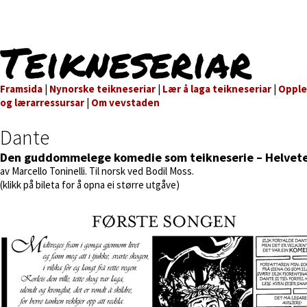
Teikneseriar
Framsida
|
Nynorske teikneseriar
|
Lær å laga teikneseriar
|
Oppl
og lærarressursar
|
Om vevstaden
Dante
Den guddommelege komedie som teikneserie – Helvet
av Marcello Toninelli. Til norsk ved Bodil Moss.
(klikk på bileta for å opna ei større utgåve)