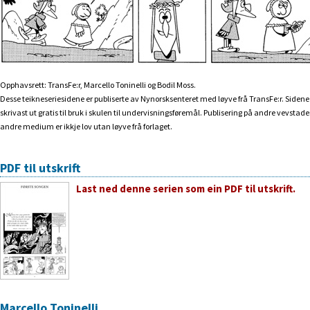
Opphavsrett: TransFe:r, Marcello Toninelli og Bodil Moss.
Desse teikneseriesidene er publiserte av Nynorsksenteret med løyve frå TransFe:r. Siden
skrivast ut gratis til bruk i skulen til undervisningsføremål. Publisering på andre vevstader 
andre medium er ikkje lov utan løyve frå forlaget.
PDF til utskrift
Last ned denne serien som ein PDF til utskrift.
Marcello Toninelli