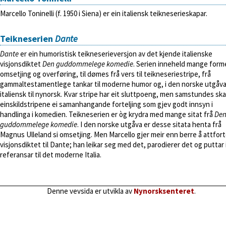
Marcello Toninelli (f. 1950 i Siena) er ein italiensk teikneserieskapar.
Teikneserien
Dante
Dante
er ein humoristisk teikneserieversjon av det kjende italienske
visjonsdiktet
Den guddommelege komedie
. Serien inneheld mange form
omsetjing og overføring, til dømes frå vers til teikneseriestripe, frå
gammaltestamentlege tankar til moderne humor og, i den norske utgåva
italiensk til nynorsk. Kvar stripe har eit sluttpoeng, men samstundes sk
einskildstripene ei samanhangande forteljing som gjev godt innsyn i
handlinga i komedien. Teikneserien er òg krydra med mange sitat frå
De
guddommelege komedie
. I den norske utgåva er desse sitata henta frå
Magnus Ulleland si omsetjing. Men Marcello gjer meir enn berre å attfort
visjonsdiktet til Dante; han leikar seg med det, parodierer det og puttar 
referansar til det moderne Italia.
Denne vevsida er utvikla av
Nynorsksenteret
.