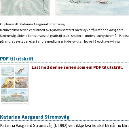
Opphavsrett: Katarina Aasgaard Strømsvåg.
Denne teikneserien er publisert av Nynorsksenteret med løyve frå Katarina Aasgaard
Strømsvåg. Sidene kan skrivast ut gratis til bruk i skulen til undervisningsføremål. Publis
på andre vevstader eller i andre medium er ikkje lov utan løyve frå opphavskvinna.
PDF til utskrift
Last ned denne serien som ein PDF til utskrift.
Katarina Aasgaard Strømsvåg
Katarina Aasgaard Strømsvåg (f. 1992) veit ikkje kva ho skal bli når ho blir 