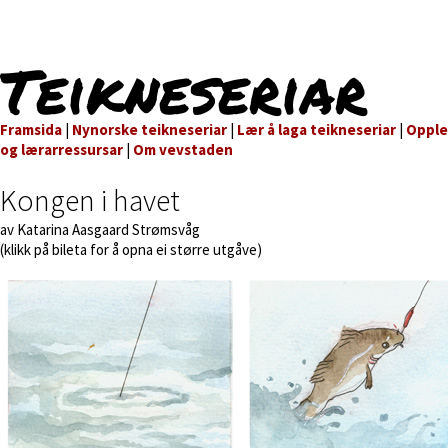
Teikneseriar
Framsida
|
Nynorske teikneseriar
|
Lær å laga teikneseriar
|
Oppl
og lærarressursar
|
Om vevstaden
Kongen i havet
av Katarina Aasgaard Strømsvåg
(klikk på bileta for å opna ei større utgåve)