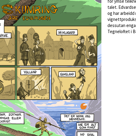
for ymse teikn
talet. Edvards
og har arbeidd
vignettproduks
dessutan enga
Tegneloftet i 