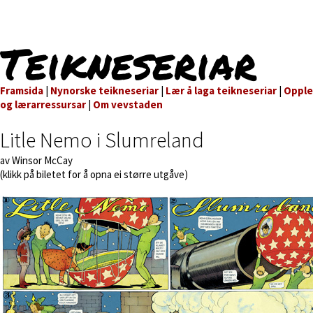
Teikneseriar
Framsida
|
Nynorske teikneseriar
|
Lær å laga teikneseriar
|
Oppl
og lærarressursar
|
Om vevstaden
Litle Nemo i Slumreland
av Winsor McCay
(klikk på biletet for å opna ei større utgåve)