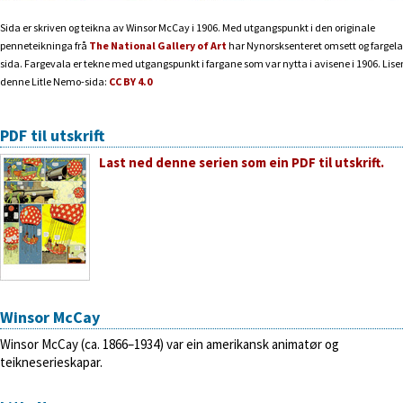
Sida er skriven og teikna av Winsor McCay i 1906. Med utgangspunkt i den originale
penneteikninga frå
The National Gallery of Art
har Nynorsksenteret omsett og fargela
sida. Fargevala er tekne med utgangspunkt i fargane som var nytta i avisene i 1906. Lisen
denne Litle Nemo-sida:
CC BY 4.0
PDF til utskrift
Last ned denne serien som ein PDF til utskrift.
Winsor McCay
Winsor McCay (ca. 1866–1934) var ein amerikansk animatør og
teikneserieskapar.