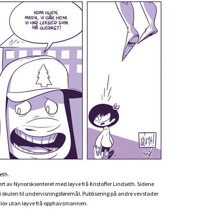
eth.
ert av Nynorsksenteret med løyve frå Kristoffer Lindseth. Sidene
uk i skulen til undervisningsføremål. Publisering på andre vevstader
e lov utan løyve frå opphavsmannen.