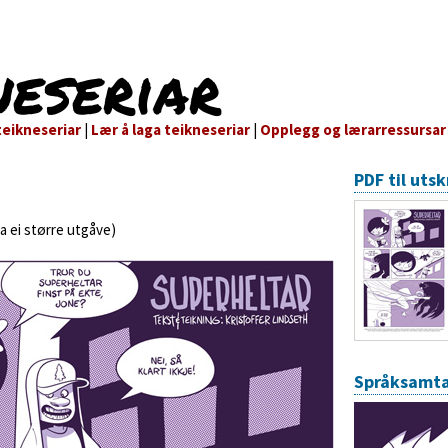
neseriar
eikneseriar
|
Lær å laga teikneseriar
|
Opplegg og lærarressursar
PDF til utsk
na ei større utgåve)
Språksamta