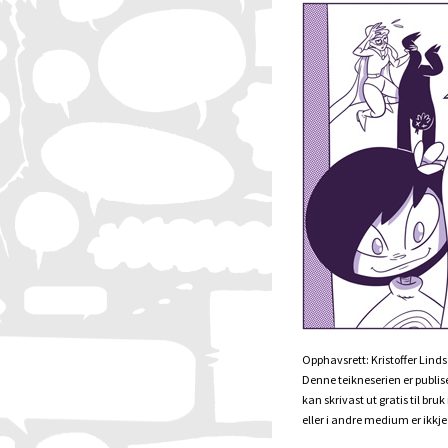
Opphavsrett: Kristoffer Linds
Denne teikneserien er publis
kan skrivast ut gratis til br
eller i andre medium er ikkj