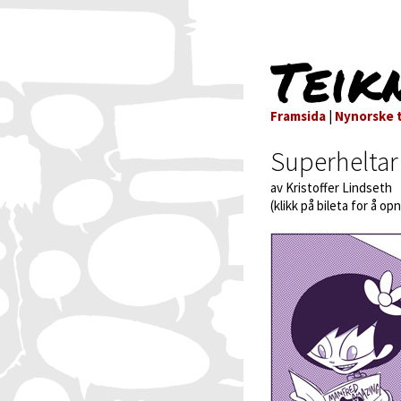
Teik
Framsida
|
Nynorske t
Superheltar
av Kristoffer Lindseth
(klikk på bileta for å op