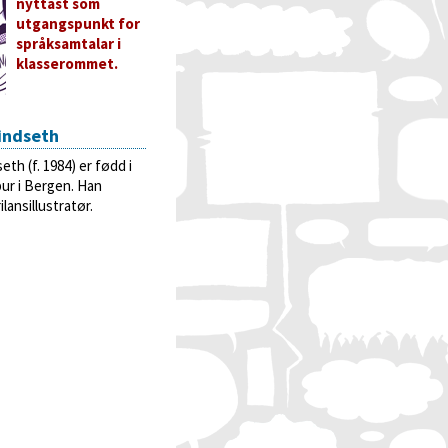
nyttast som
utgangspunkt for
språksamtalar i
klasserommet.
Lindseth
eth (f. 1984) er fødd i
ur i Bergen. Han
lansillustratør.