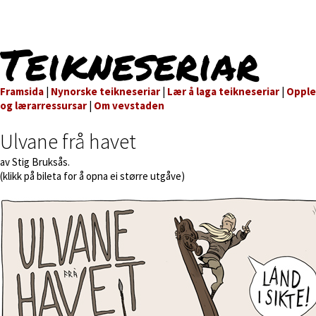
Teikneseriar
Framsida
|
Nynorske teikneseriar
|
Lær å laga teikneseriar
|
Oppl
og lærarressursar
|
Om vevstaden
Ulvane frå havet
av Stig Bruksås.
(klikk på bileta for å opna ei større utgåve)