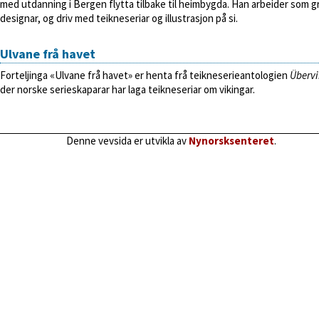
med utdanning i Bergen flytta tilbake til heimbygda. Han arbeider som g
designar, og driv med teikneseriar og illustrasjon på si.
Ulvane frå havet
Forteljinga «Ulvane frå havet» er henta frå teikneserieantologien
Übervi
der norske serieskaparar har laga teikneseriar om vikingar.
Denne vevsida er utvikla av
Nynorsksenteret
.