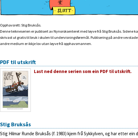
Opphavsrett: Stig Bruksås.
Denne teikneserien er publisert av Nynorsksenteret med løyve frå Stig Bruksås. Sidene k
skrivast ut gratis til bruk i skulen til undervisningsføremål. Publisering på andre vevstader 
andre medium er ikkje lov utan løyve frå opphavsmannen.
PDF til utskrift
Last ned denne serien som ein PDF til utskrift.
Stig Bruksås
Stig Hilmar Runde Bruksås (f. 1983) kjem frå Sykkylven, og har etter ein d