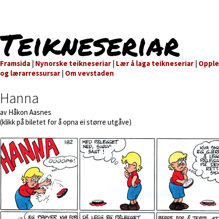
Teikneseriar
Framsida
|
Nynorske teikneseriar
|
Lær å laga teikneseriar
|
Oppl
og lærarressursar
|
Om vevstaden
Hanna
av Håkon Aasnes
(klikk på biletet for å opna ei større utgåve)