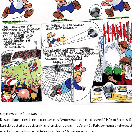
Opphavsrett: Håkon Aasnes.
Desse teikneseriesidene er publiserte av Nynorsksenteret med løyve frå Håkon Aasnes. S
kan skrivast ut gratis til bruk i skulen til undervisningsføremål. Publisering på andre vev
eller i andre medium er ikkje lov utan løyve frå opphavsmannen.