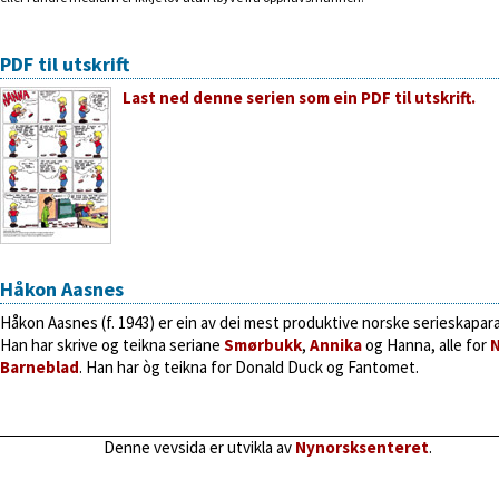
PDF til utskrift
Last ned denne serien som ein PDF til utskrift.
Håkon Aasnes
Håkon Aasnes (f. 1943) er ein av dei mest produktive norske serieskapar
Han har skrive og teikna seriane
Smørbukk
,
Annika
og Hanna, alle for
N
Barneblad
. Han har òg teikna for Donald Duck og Fantomet.
Denne vevsida er utvikla av
Nynorsksenteret
.