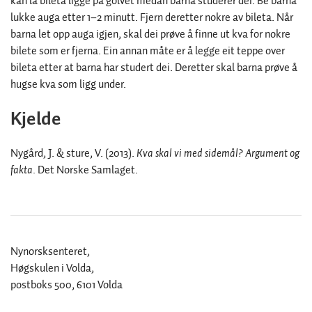
kan la bileta ligge på golvet medan barna studerer dei. Be barna
lukke auga etter 1–2 minutt. Fjern deretter nokre av bileta. Når
barna let opp auga igjen, skal dei prøve å finne ut kva for nokre
bilete som er fjerna. Ein annan måte er å legge eit teppe over
bileta etter at barna har studert dei. Deretter skal barna prøve å
hugse kva som ligg under.
Kjelde
Nygård, J. & sture, V. (2013).
Kva skal vi med sidemål? Argument og
fakta.
Det Norske Samlaget.
Nynorsksenteret,
Høgskulen i Volda,
postboks 500, 6101 Volda