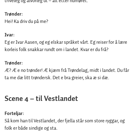
triveleg og alvorleg ut – alt etter humøret.
Trønder:
Hei! Ka driv du på me?
Ivar:
Eg er Ivar Aasen, og eg elskar språket vårt. Eg reiser for å lære
korleis folk snakkar rundt om i landet. Kvar er du frå?
Trønder:
Æ? Æ e no trønder! Æ kjæm frå Trøndelag, midt i landet. Du får
ta me dæ litt trøndersk. Det e bra greier, ska æ si dæ.
Scene 4 – til Vestlandet
Forteljar:
Så kom han til Vestlandet, der fjella står som store ryggar, og
folk er både sindige og sta.