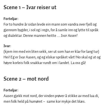
Scene 1 – Ivar reiser ut
Forteljar:
For to hundre år sidan levde ein mann som vandra over fjell og
gjennom bygder, i sol og i regn, for å samle inn og lytte til språk
og dialektar. Denne mannen heitte …
Ivar Aasen!
Ivar:
(kjem inn med ein liten sekk, ser ut som han er klar for lang tur)
Hei! Eg er Ivar Aasen, og eg elskar språket vårt! No skal eg ut og
høyre korleis folk snakkar rundt om i landet. La oss gå!
Scene 2 – mot nord
Forteljar:
Aasen gjekk mot nord, der vinden prøver å stikke av med lua di,
men folk held på humøret – same kor mykje det blæs.