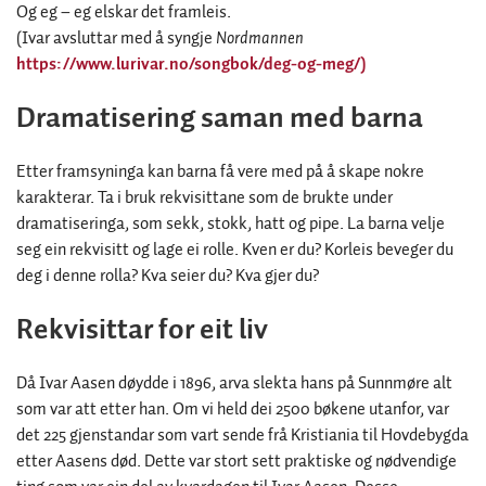
Og eg – eg elskar det framleis.
(Ivar avsluttar med å syngje
Nordmannen
https://www.lurivar.no/songbok/deg-og-meg/)
Dramatisering saman med barna
Etter framsyninga kan barna få vere med på å skape nokre
karakterar. Ta i bruk rekvisittane som de brukte under
dramatiseringa, som sekk, stokk, hatt og pipe. La barna velje
seg ein rekvisitt og lage ei rolle. Kven er du? Korleis beveger du
deg i denne rolla? Kva seier du? Kva gjer du?
Rekvisittar for eit liv
Då Ivar Aasen døydde i 1896, arva slekta hans på Sunnmøre alt
som var att etter han. Om vi held dei 2500 bøkene utanfor, var
det 225 gjenstandar som vart sende frå Kristiania til Hovdebygda
etter Aasens død. Dette var stort sett praktiske og nødvendige