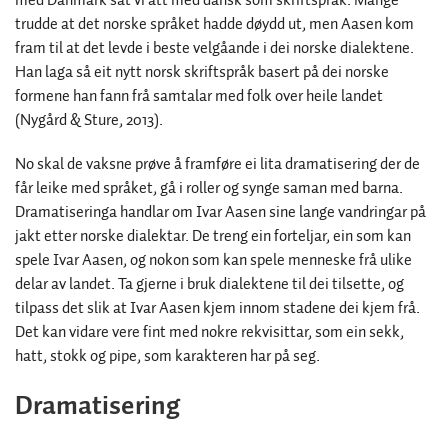
med Danmark sat vi att med dansk som skriftspråk. Mange
trudde at det norske språket hadde døydd ut, men Aasen kom
fram til at det levde i beste velgåande i dei norske dialektene.
Han laga så eit nytt norsk skriftspråk basert på dei norske
formene han fann frå samtalar med folk over heile landet
(Nygård & Sture, 2013).
No skal de vaksne prøve å framføre ei lita dramatisering der de
får leike med språket, gå i roller og synge saman med barna.
Dramatiseringa handlar om Ivar Aasen sine lange vandringar på
jakt etter norske dialektar. De treng ein forteljar, ein som kan
spele Ivar Aasen, og nokon som kan spele menneske frå ulike
delar av landet. Ta gjerne i bruk dialektene til dei tilsette, og
tilpass det slik at Ivar Aasen kjem innom stadene dei kjem frå.
Det kan vidare vere fint med nokre rekvisittar, som ein sekk,
hatt, stokk og pipe, som karakteren har på seg.
Dramatisering