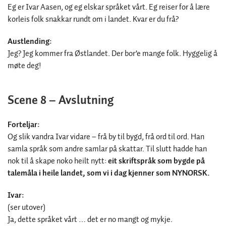
Eg er Ivar Aasen, og eg elskar språket vårt. Eg reiser for å lære
korleis folk snakkar rundt om i landet. Kvar er du frå?
Austlending:
Jeg? Jeg kommer fra Østlandet. Der bor’e mange folk. Hyggelig å
møte deg!
Scene 8 – Avslutning
Forteljar:
Og slik vandra Ivar vidare – frå by til bygd, frå ord til ord. Han
samla språk som andre samlar på skattar. Til slutt hadde han
nok til å skape noko heilt nytt:
eit skriftspråk som bygde på
talemåla i heile landet, som vi i dag kjenner som NYNORSK.
Ivar:
(ser utover)
Ja, dette språket vårt … det er no mangt og mykje.