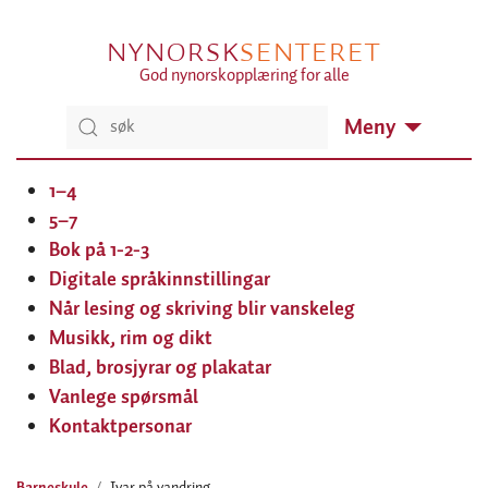
NYNORSK
SENTERET
God nynorskopplæring for alle
Meny
1–4
5–7
Bok på 1-2-3
Digitale språkinnstillingar
Når lesing og skriving blir vanskeleg
Musikk, rim og dikt
Blad, brosjyrar og plakatar
Vanlege spørsmål
Kontaktpersonar
Barneskule
Ivar på vandring