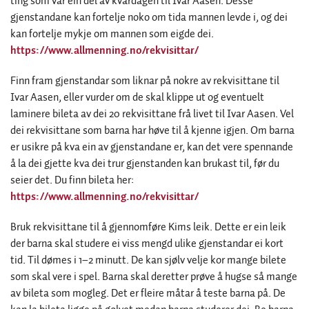
ting som var ein del av kvardagen til Ivar Aasen. Desse
gjenstandane kan fortelje noko om tida mannen levde i, og dei
kan fortelje mykje om mannen som eigde dei.
https://www.allmenning.no/rekvisittar/
Finn fram gjenstandar som liknar på nokre av rekvisittane til
Ivar Aasen, eller vurder om de skal klippe ut og eventuelt
laminere bileta av dei 20 rekvisittane frå livet til Ivar Aasen. Vel
dei rekvisittane som barna har høve til å kjenne igjen. Om barna
er usikre på kva ein av gjenstandane er, kan det vere spennande
å la dei gjette kva dei trur gjenstanden kan brukast til, før du
seier det. Du finn bileta her:
https://www.allmenning.no/rekvisittar/
Bruk rekvisittane til å gjennomføre Kims leik. Dette er ein leik
der barna skal studere ei viss mengd ulike gjenstandar ei kort
tid. Til dømes i 1–2 minutt. De kan sjølv velje kor mange bilete
som skal vere i spel. Barna skal deretter prøve å hugse så mange
av bileta som mogleg. Det er fleire måtar å teste barna på. De