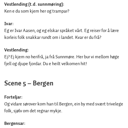
Vestlending (t.d. sunnmøring):
Ken e du som kjem her og trampar?
Ivar:
Eg er Ivar Aasen, og eg elskar språket vårt. Eg reiser for å lære
korleis folk snakkar rundt om i landet. Kvar er du frå?
Vestlending:
Ej? Ej kjem no herifrå, ja frå Sunnmøre. Her bur vi mellom høge
fjell og djupe fjordar. Du e heilt velkomen hit!
Scene 5 – Bergen
Forteljar:
Og vidare sørover kom han til Bergen, ein by med svært trivelege
folk, sjølv om det regnar mykje.
Bergensar: