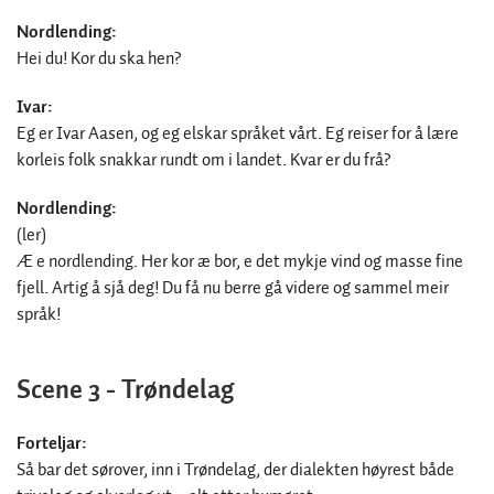
Nordlending:
Hei du! Kor du ska hen?
Ivar:
Eg er Ivar Aasen, og eg elskar språket vårt. Eg reiser for å lære
korleis folk snakkar rundt om i landet. Kvar er du frå?
Nordlending:
(ler)
Æ e nordlending. Her kor æ bor, e det mykje vind og masse fine
fjell. Artig å sjå deg! Du få nu berre gå videre og sammel meir
språk!
Scene 3 - Trøndelag
Forteljar:
Så bar det sørover, inn i Trøndelag, der dialekten høyrest både