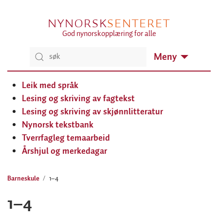
NYNORSK
SENTERET
God nynorskopplæring for alle
Meny
Leik med språk
Lesing og skriving av fagtekst
Lesing og skriving av skjønnlitteratur
Nynorsk tekstbank
Tverrfagleg temaarbeid
Årshjul og merkedagar
Barneskule
1–4
1–4