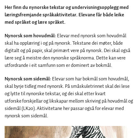
Her finn du nynorske tekstar og undervisningsopplegg med
læringsfremjande språkaktivitetar. Elevane får både leike
med språket og lære språket.
Nynorsk som hovudmål:
Elevar med nynorsk som hovudmål
skal ha opplæring i og på nynorsk. Tekstane dei møter, både
digitalt og på papir, skal primært vere på nynorsk. Dei skal også
lære seg å meistre den nynorske språknorma. Dette kan vere
utfordrande i eit samfunn som er dominert av bokmål.
Nynorsk som sidemål:
Elevar som har bokmål som hovudmål,
skal byrje tidleg med nynorsk. På småskuletrinnet skal dei lese
og lytte til nynorske tekstar, og dei skal etter kvart
utforske forskjellar og likskapar mellom skriving på hovudmål og
sidemål (LK20). Aktivitetane her passar også for elevar med
nynorsk som sidemål.