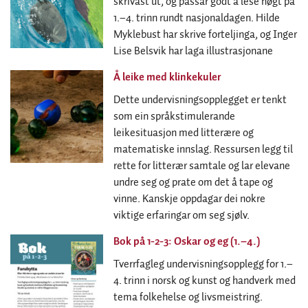
skrivast ut, og passar godt å lese høgt på
1.–4. trinn rundt nasjonaldagen. Hilde
Myklebust har skrive forteljinga, og Inger
Lise Belsvik har laga illustrasjonane
Å leike med klinkekuler
Dette undervisningsopplegget er tenkt
som ein språkstimulerande
leikesituasjon med litterære og
matematiske innslag. Ressursen legg til
rette for litterær samtale og lar elevane
undre seg og prate om det å tape og
vinne. Kanskje oppdagar dei nokre
viktige erfaringar om seg sjølv.
Bok på 1-2-3: Oskar og eg (1.–4.)
Tverrfagleg undervisningsopplegg for 1.–
4. trinn i norsk og kunst og handverk med
tema folkehelse og livsmeistring.