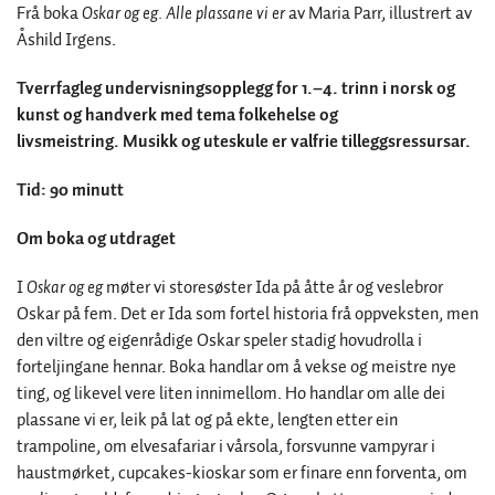
Frå boka
Oskar og eg. Alle plassane vi er
av Maria Parr, illustrert av
Åshild Irgens.
Tverrfagleg undervisningsopplegg for 1.–4. trinn i norsk og
kunst og handverk med tema folkehelse og
livsmeistring. Musikk og uteskule er valfrie tilleggsressursar.
Tid: 90 minutt
Om boka og utdraget
I
Oskar og eg
møter vi storesøster Ida på åtte år og veslebror
Oskar på fem. Det er Ida som fortel historia frå oppveksten, men
den viltre og eigenrådige Oskar speler stadig hovudrolla i
forteljingane hennar. Boka handlar om å vekse og meistre nye
ting, og likevel vere liten innimellom. Ho handlar om alle dei
plassane vi er, leik på lat og på ekte, lengten etter ein
trampoline, om elvesafariar i vårsola, forsvunne vampyrar i
haustmørket, cupcakes-kioskar som er finare enn forventa, om