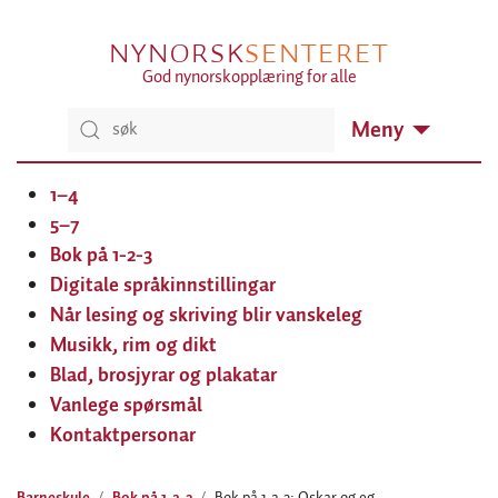
NYNORSK
SENTERET
God nynorskopplæring for alle
Meny
1–4
5–7
Bok på 1-2-3
Digitale språkinnstillingar
Når lesing og skriving blir vanskeleg
Musikk, rim og dikt
Blad, brosjyrar og plakatar
Vanlege spørsmål
Kontaktpersonar
Barneskule
Bok på 1-2-3
Bok på 1-2-3: Oskar og eg