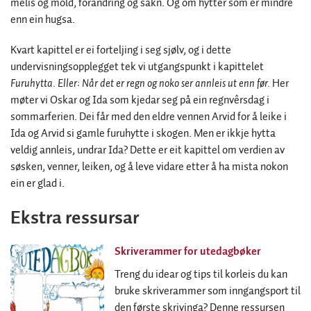
melis og mold, forandring og sakn. Og om hytter som er mindre
enn ein hugsa.
Kvart kapittel er ei forteljing i seg sjølv, og i dette
undervisningsopplegget tek vi utgangspunkt i kapittelet
Furuhytta. Eller: Når det er regn og noko ser annleis ut enn før.
Her
møter vi Oskar og Ida som kjedar seg på ein regnvêrsdag i
sommarferien. Dei får med den eldre vennen Arvid for å leike i
Ida og Arvid si gamle furuhytte i skogen. Men er ikkje hytta
veldig annleis, undrar Ida? Dette er eit kapittel om verdien av
søsken, venner, leiken, og å leve vidare etter å ha mista nokon
ein er glad i.
Ekstra ressursar
Skriverammer for utedagbøker
Treng du idear og tips til korleis du kan
bruke skriverammer som inngangsport til
den første skrivinga? Denne ressursen