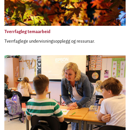
Tverrfagleg temaarbeid
Tverrfaglege undervisningsopplegg og ressursar.