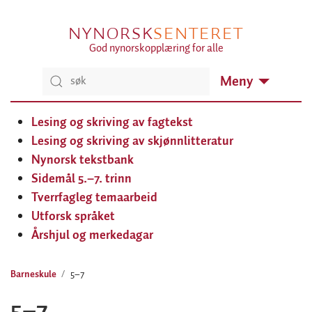
NYNORSK
SENTERET
God nynorskopplæring for alle
Meny
Lesing og skriving av fagtekst
Lesing og skriving av skjønnlitteratur
Nynorsk tekstbank
Sidemål 5.–7. trinn
Tverrfagleg temaarbeid
Utforsk språket
Årshjul og merkedagar
Barneskule
5–7
5–7