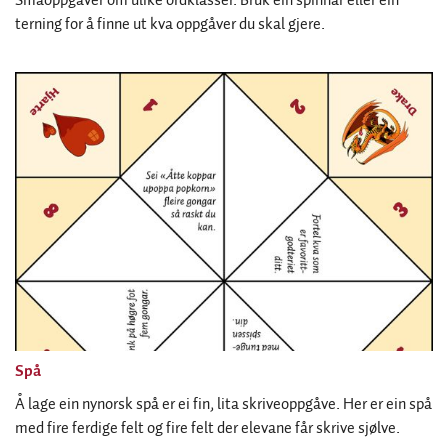
Småoppgåver om ulike ordklasser. Bruk ein spinnar eller ein
terning for å finne ut kva oppgåver du skal gjere.
Spå
Å lage ein nynorsk spå er ei fin, lita skriveoppgåve. Her er ein spå
med fire ferdige felt og fire felt der elevane får skrive sjølve.