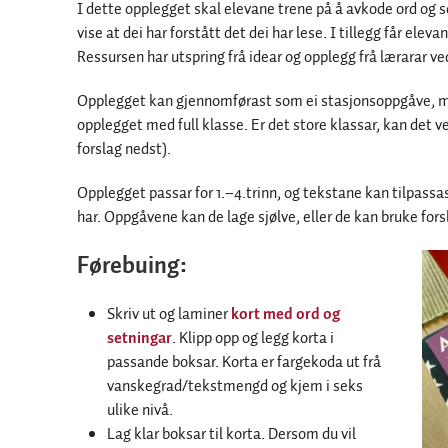
I dette opplegget skal elevane trene på å avkode ord og se
vise at dei har forstått det dei har lese. I tillegg får elev
Ressursen har utspring frå idear og opplegg frå lærarar ve
Opplegget kan gjennomførast som ei stasjonsoppgåve, me
opplegget med full klasse. Er det store klassar, kan det ve
forslag nedst).
Opplegget passar for 1.–4.trinn, og tekstane kan tilpassas
har. Oppgåvene kan de lage sjølve, eller de kan bruke forsl
Førebuing:
Skriv ut og laminer
kort med ord og
setningar
. Klipp opp og legg korta i
passande boksar. Korta er fargekoda ut frå
vanskegrad/tekstmengd og kjem i seks
ulike nivå.
Lag klar boksar til korta. Dersom du vil