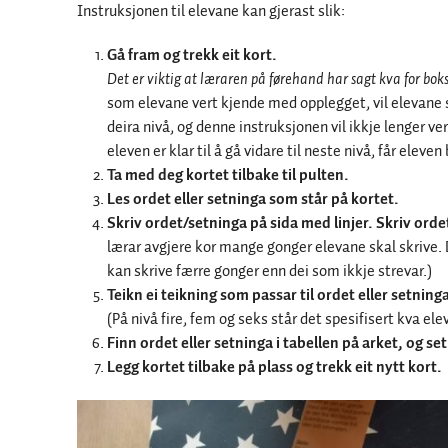
Instruksjonen til elevane kan gjerast slik:
Gå fram og trekk eit kort.
Det er viktig at læraren på førehand har sagt kva for boks
som elevane vert kjende med opplegget, vil elevane s
deira nivå, og denne instruksjonen vil ikkje lenger v
eleven er klar til å gå vidare til neste nivå, får elev
Ta med deg kortet tilbake til pulten.
Les ordet eller setninga som står på kortet.
Skriv ordet/setninga på sida med linjer. Skriv orde
lærar avgjere kor mange gonger elevane skal skrive. 
kan skrive færre gonger enn dei som ikkje strevar.)
Teikn ei teikning som
passar til ordet eller setning
(På nivå fire, fem og seks står det spesifisert kva ele
Finn ordet eller setninga
i tabellen på arket, og set
Legg kortet tilbake på plass og trekk eit nytt kort.