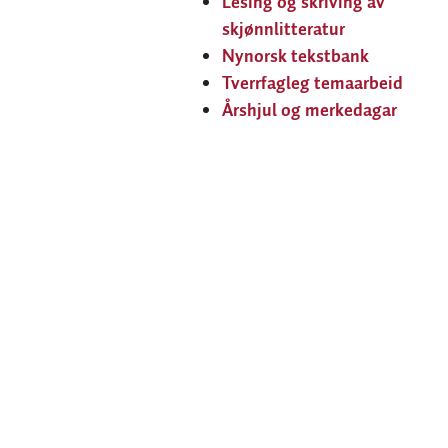
Lesing og skriving av
skjønnlitteratur
Nynorsk tekstbank
Tverrfagleg temaarbeid
Årshjul og merkedagar