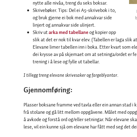
nytte alle nivåa, treng du seks boksar.
Skrivebøker. Tips: Del ei A5-skrivebok i to,
og bruk gjerne ei bok med annakvar side
linjert og annakvar side ulinjert.
Skriv ut
arka med tabellane
og kopier opp
slik at det er nok til kvar elev. (Tabellen er laga slik
Elevane limer tabellen inn i boka. Etter kvart som el
dei krysse av på skjemaet om at setninga/ordet er f
trening i å lese og fylle ut tabellar.
I tillegg treng elevane skrivesaker og fargeblyantar
.
Gjennomføring:
Plasser boksane framme ved tavla eller ein annan stad i 
frå stolane og gå litt mellom oppgåvene. Målet med oppgåv
å avkode og forstå ord og/eller setningar. Når elevane ska
lese, vil ein kunne sjå om elevane har fått med seg det dei