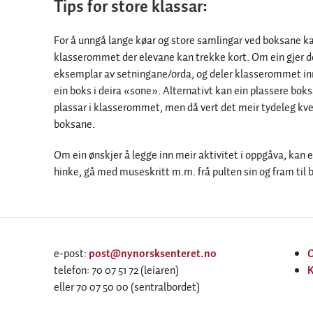
Tips for store klassar:
For å unngå lange køar og store samlingar ved boksane kan
klasserommet der elevane kan trekke kort. Om ein gjer det
eksemplar av setningane/orda, og deler klasserommet inn
ein boks i deira «sone». Alternativt kan ein plassere bok
plassar i klasserommet, men då vert det meir tydeleg kve
boksane.
Om ein ønskjer å legge inn meir aktivitet i oppgåva, kan e
hinke, gå med museskritt m.m. frå pulten sin og fram til 
e-post:
post@nynorsksenteret.no
telefon: 70 07 51 72 (leiaren)
K
eller 70 07 50 00 (sentralbordet)