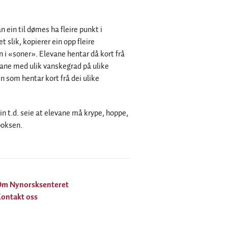
 ein til dømes ha fleire punkt i
 slik, kopierer ein opp fleire
 i «soner». Elevane hentar då kort frå
sane med ulik vanskegrad på ulike
n som hentar kort frå dei ulike
in t.d. seie at elevane må krype, hoppe,
boksen.
Om Nynorsksenteret
ontakt oss