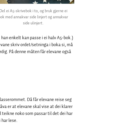
Del ei A5-skrivebok i to, og bruk gjerne ei
bok med annakvar side linjert og annakvar
side ulinjert.
 at han enkelt kan passe i ei halv A5-bok.)
evane skriv ordet/setninga i boka si, må
erdig. På denne måten får elevane også
klasserommet. Då får elevane reise seg
a er at elevane skal vise at dei klarer
l teikne noko som passar til det dei har
 har lese.