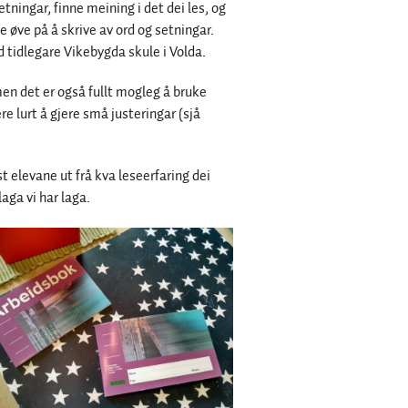
tningar, finne meining i det dei les, og
ane øve på å skrive av ord og setningar.
d tidlegare Vikebygda skule i Volda.
n det er også fullt mogleg å bruke
re lurt å gjere små justeringar (sjå
t elevane ut frå kva leseerfaring dei
aga vi har laga.