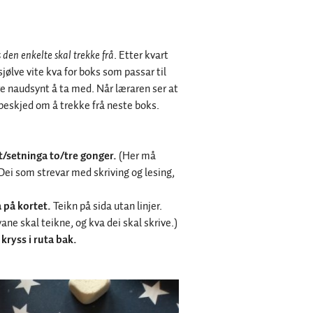
 den enkelte skal trekke frå
. Etter kvart
jølve vite kva for boks som passar til
ere naudsynt å ta med. Når læraren ser at
en beskjed om å trekke frå neste boks.
t/setninga to
/tre gonger.
(Her må
Dei som strevar med skriving og lesing,
a på kortet.
Teikn på sida utan linjer.
vane skal teikne, og kva dei skal skrive.)
 kryss i ruta bak.