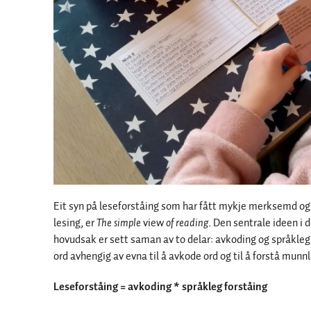
Eit syn på leseforståing som har fått mykje merksemd og e
lesing, er
The simple
view
of
reading
. Den sentrale ideen i d
hovudsak er sett saman av to delar: avkoding og språkleg
ord avhengig av evna til å avkode ord og til å forstå munn
Leseforståing = avkoding * språkleg forståing