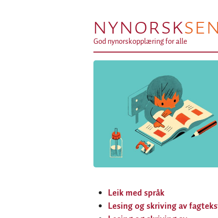
NYNORSK
SE
God nynorskopplæring for alle
Leik med språk
Lesing og skriving av fagteks