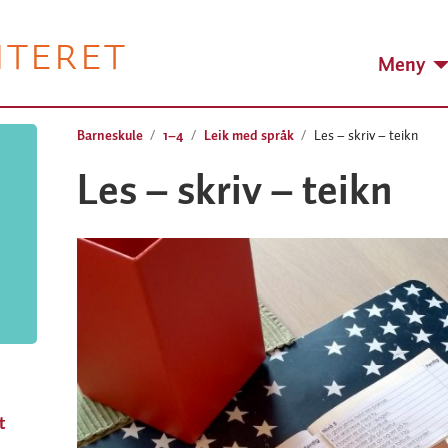
NTERET
Meny
Barneskule
1–4
Leik med språk
Les – skriv – teikn
Les – skriv – teikn
t