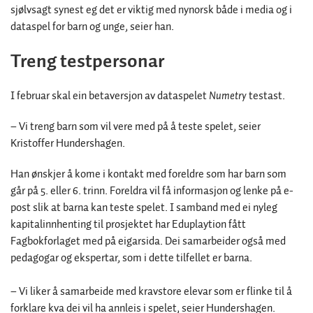
sjølvsagt synest eg det er viktig med nynorsk både i media og i
dataspel for barn og unge, seier han.
Treng testpersonar
I februar skal ein betaversjon av dataspelet
Numetry
testast.
–
Vi treng barn som vil vere med på å teste spelet, seier
Kristoffer Hundershagen.
Han ønskjer å kome i kontakt med foreldre som har barn som
går på 5. eller 6. trinn. Foreldra vil få informasjon og lenke på e-
post slik at barna kan teste spelet. I samband med ei nyleg
kapitalinnhenting til prosjektet har Eduplaytion fått
Fagbokforlaget med på eigarsida. Dei samarbeider også med
pedagogar og ekspertar, som i dette tilfellet er barna.
–
Vi liker å samarbeide med kravstore elevar som er flinke til å
forklare kva dei vil ha annleis i spelet, seier Hundershagen.