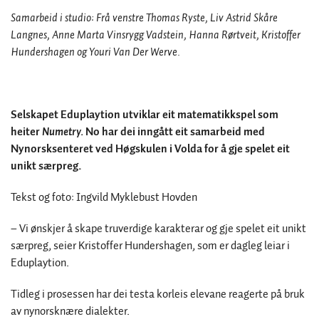
Samarbeid i studio: Frå venstre Thomas Ryste, Liv Astrid Skåre
Langnes, Anne Marta Vinsrygg Vadstein, Hanna Rørtveit, Kristoffer
Hundershagen og Youri Van Der Werve.
Selskapet Eduplaytion utviklar eit matematikkspel som
heiter
Numetry.
No har dei inngått eit samarbeid med
Nynorsksenteret ved Høgskulen i Volda for å gje spelet eit
unikt særpreg.
Tekst og foto: Ingvild Myklebust Hovden
– Vi ønskjer å skape truverdige karakterar og gje spelet eit unikt
særpreg, seier Kristoffer Hundershagen, som er dagleg leiar i
Eduplaytion.
Tidleg i prosessen har dei testa korleis elevane reagerte på bruk
av nynorsknære dialekter.