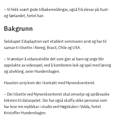
– Vi fekk svært gode tilbakemeldingar, også frå elevar på Aust-
og Sørlandet, fortel han.
Bakgrunn
Selskapet Eduplaytion vart etablert sommaren 2018 og har til
saman ti tilsette i Noreg, Brasil, Chile og USA.
– Vi ønskjer å vidareutvikle det som gjer at barn og unge blir
oppslukte av videospel, ved å kombinere leik og spel med læring
og utvikling, seier Hundershagen.
Hausten 2019 kom dei i kontakt med Nynorsksenteret.
– Dei tilsette ved Nynorsksenteret skal omsetje og språkvaske
teksten til dataspelet. Dei har også skaffa ulike personar som
har lese inn replikkar i studio ved Høgskulen i Volda, fortel
Kristoffer Hundershagen.