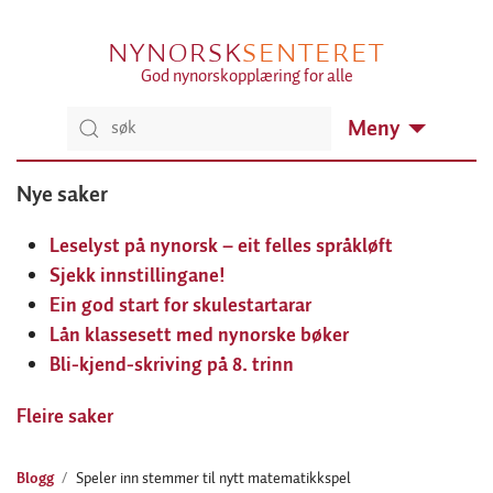
NYNORSK
SENTERET
God nynorskopplæring for alle
Meny
Nye saker
Leselyst på nynorsk – eit felles språkløft
Sjekk innstillingane!
Ein god start for skulestartarar
Lån klassesett med nynorske bøker
Bli-kjend-skriving på 8. trinn
Fleire saker
Blogg
Speler inn stemmer til nytt matematikkspel