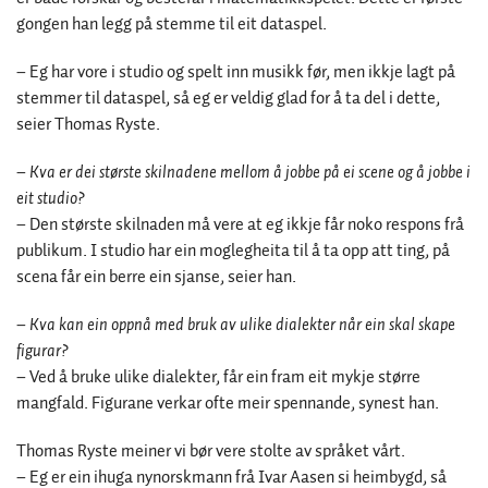
gongen han legg på stemme til eit dataspel.
– Eg har vore i studio og spelt inn musikk før, men ikkje lagt på
stemmer til dataspel, så eg er veldig glad for å ta del i dette,
seier Thomas Ryste.
– Kva er dei største skilnadene mellom å jobbe på ei scene og å jobbe i
eit studio?
–
Den største skilnaden må vere at eg ikkje får noko respons frå
publikum. I studio har ein moglegheita til å ta opp att ting, på
scena får ein berre ein sjanse, seier han.
– Kva kan ein oppnå med bruk av ulike dialekter når ein skal skape
figurar?
–
Ved å bruke ulike dialekter, får ein fram eit mykje større
mangfald. Figurane verkar ofte meir spennande, synest han.
Thomas Ryste meiner vi bør vere stolte av språket vårt.
–
Eg er ein ihuga nynorskmann frå Ivar Aasen si heimbygd, så