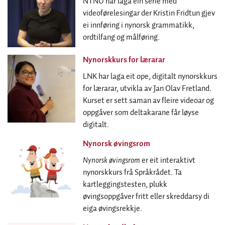
NTNU har laga ein serie med
videoførelesingar der Kristin Fridtun gjev
ei innføring i nynorsk grammatikk,
ordtilfang og målføring.
Nynorskkurs for lærarar
LNK har laga eit ope, digitalt nynorskkurs
for lærarar, utvikla av Jan Olav Fretland.
Kurset er sett saman av fleire videoar og
oppgåver som deltakarane får løyse
digitalt.
Nynorsk øvingsrom
Nynorsk øvingsrom
er eit interaktivt
nynorskkurs frå Språkrådet. Ta
kartleggingstesten, plukk
øvingsoppgåver fritt eller skreddarsy di
eiga øvingsrekkje.