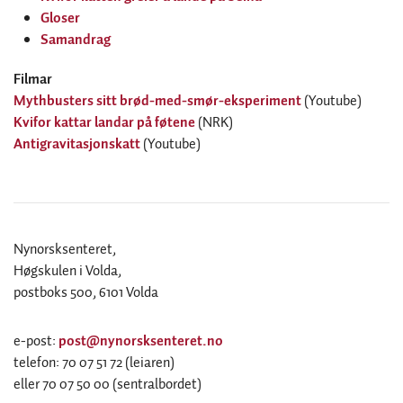
Gloser
Samandrag
Filmar
Mythbusters sitt brød-med-smør-eksperiment
(Youtube)
Kvifor kattar landar på føtene
(NRK)
Antigravitasjonskatt
(Youtube)
Nynorsksenteret,
Høgskulen i Volda,
postboks 500, 6101 Volda
e-post:
post@nynorsksenteret.no
telefon: 70 07 51 72 (leiaren)
eller 70 07 50 00 (sentralbordet)