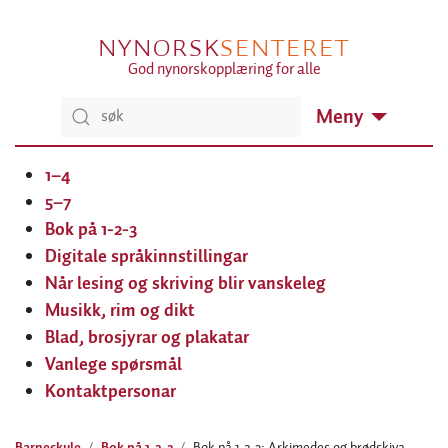
NYNORSK
SENTERET
God nynorskopplæring for alle
Meny
1–4
5–7
Bok på 1-2-3
Digitale språkinnstillingar
Når lesing og skriving blir vanskeleg
Musikk, rim og dikt
Blad, brosjyrar og plakatar
Vanlege spørsmål
Kontaktpersonar
Barneskule
Bok på 1-2-3
Bok på 1-2-3: Arkimedes og brødskiva