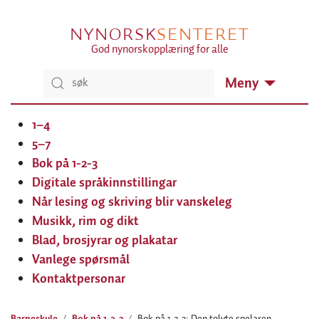
NYNORSK
SENTERET
God nynorskopplæring for alle
Meny
1–4
5–7
Bok på 1-2-3
Digitale språkinnstillingar
Når lesing og skriving blir vanskeleg
Musikk, rim og dikt
Blad, brosjyrar og plakatar
Vanlege spørsmål
Kontaktpersonar
Barneskule
Bok på 1-2-3
Bok på 1-2-3: Den tolvte spelaren