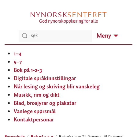
NYNORSK
SENTERET
God nynorskopplæring for alle
Meny
1–4
5–7
Bok på 1-2-3
Digitale språkinnstillingar
Når lesing og skriving blir vanskeleg
Musikk, rim og dikt
Blad, brosjyrar og plakatar
Vanlege spørsmål
Kontaktpersonar
Barneskule
Bok på 1-2-3
Bok på 1-2-3: Til Panama, til Panama!