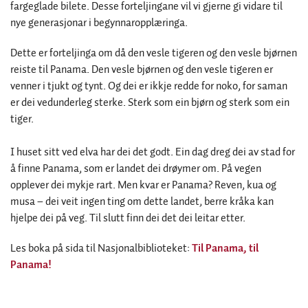
fargeglade bilete. Desse forteljingane vil vi gjerne gi vidare til
nye generasjonar i begynnaropplæringa.
Dette er forteljinga om då den vesle tigeren og den vesle bjørnen
reiste til Panama. Den vesle bjørnen og den vesle tigeren er
venner i tjukt og tynt. Og dei er ikkje redde for noko, for saman
er dei vedunderleg sterke. Sterk som ein bjørn og sterk som ein
tiger.
I huset sitt ved elva har dei det godt. Ein dag dreg dei av stad for
å finne Panama, som er landet dei drøymer om. På vegen
opplever dei mykje rart. Men kvar er Panama? Reven, kua og
musa – dei veit ingen ting om dette landet, berre kråka kan
hjelpe dei på veg. Til slutt finn dei det dei leitar etter.
Les boka på sida til Nasjonalbiblioteket:
Til Panama, til
Panama!