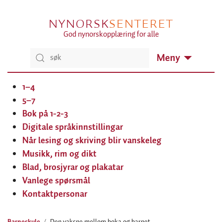
NYNORSK
SENTERET
God nynorskopplæring for alle
Meny
1–4
5–7
Bok på 1-2-3
Digitale språkinnstillingar
Når lesing og skriving blir vanskeleg
Musikk, rim og dikt
Blad, brosjyrar og plakatar
Vanlege spørsmål
Kontaktpersonar
Barneskule
Den vaksne mellom boka og barnet