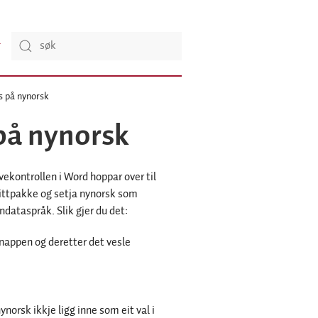
s på nynorsk
på nynorsk
ekontrollen i Word hoppar over til
nittpakke og setja nynorsk som
dataspråk. Slik gjer du det:
tknappen og deretter det vesle
orsk ikkje ligg inne som eit val i