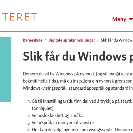
NTERET
Meny
Barneskule
Digitale språkinnstillingar
Slik får du Window
Slik får du Windows 
Dersom du vil ha Windows på nynorsk (og vil unngå at stav
bokmål heile tida), må du installera ein nynorsk grenses
Windows-visingsspråk, standard appspråk og standard inn
Gå til innstillingar (du finn dei ved å trykkja på star
tannhjulet).
Vel «Klokkeslett og språk»
Vel «Språk» i menyen til venstre
Her kan du velja nynorsk som visingsspråk. Dersom nyn