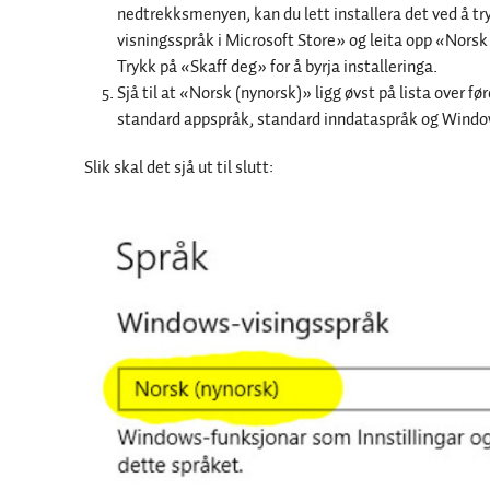
nedtrekksmenyen, kan du lett installera det ved å tr
visningsspråk i Microsoft Store» og leita opp «Norsk
Trykk på «Skaff deg» for å byrja installeringa.
Sjå til at «Norsk (nynorsk)» ligg øvst på lista over fø
standard appspråk, standard inndataspråk og Windo
Slik skal det sjå ut til slutt: