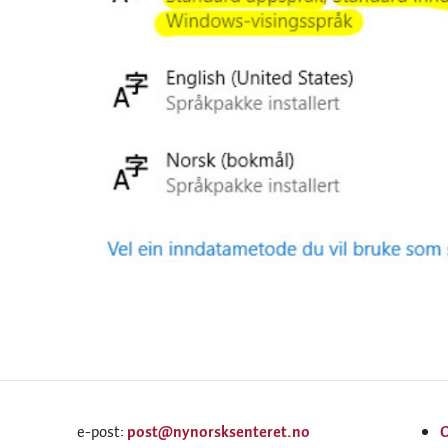
e-post:
post@nynorsksenteret.no