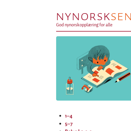
NYNORSK
SE
God nynorskopplæring for alle
1–4
5–7