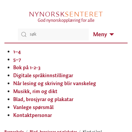
NYNORSK
SENTERET
God nynorskopplæring for alle
Meny
1–4
5–7
Bok på 1-2-3
Digitale språkinnstillingar
Når lesing og skriving blir vanskeleg
Musikk, rim og dikt
Blad, brosjyrar og plakatar
Vanlege spørsmål
Kontaktpersonar
Barneskule
Blad, brosjyrar og plakatar
Klart vi les!