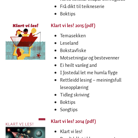
Frå dikt til teikneserie
Boktips
Klart vi les! 2015 (pdf)
Temasekken
Leseland
Bokstavfiske
Motsetningar og bestevenner
Ei heilt vanleg and
I Jostedal let me humla flyge
Rettleidd lesing – meiningsfull
leseopplæring
Tidleg skriving
Boktips
Songtips
Klart vi les! 2014 (pdf)
Klart vi les!