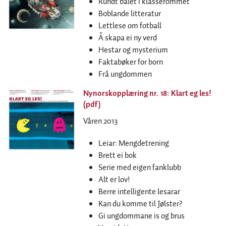
Rundt bålet i klasserommet
Boblande litteratur
Lettlese om fotball
Å skapa ei ny verd
Hestar og mysterium
Faktabøker for born
Frå ungdommen
Nynorskopplæring nr. 18: Klart eg les!
(pdf)
Våren 2013
Leiar: Mengdetrening
Brett ei bok
Serie med eigen fanklubb
Alt er lov!
Berre intelligente lesarar
Kan du komme til Jølster?
Gi ungdommane is og brus