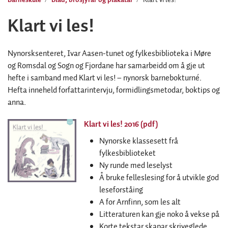
Klart vi les!
Nynorsksenteret, Ivar Aasen-tunet og fylkesbiblioteka i Møre
og Romsdal og Sogn og Fjordane har samarbeidd om å gje ut
hefte i samband med Klart vi les! – nynorsk barnebokturné.
Hefta inneheld forfattarintervju, formidlingsmetodar, boktips og
anna.
Klart vi les! 2016 (pdf)
Nynorske klassesett frå
fylkesbiblioteket
Ny runde med leselyst
Å bruke felleslesing for å utvikle god
leseforståing
A for Arnfinn, som les alt
Litteraturen kan gje noko å vekse på
Korte tekstar skapar skriveglede