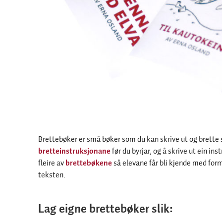
Brettebøker er små bøker som du kan skrive ut og brette sj
bretteinstruksjonane
før du byrjar, og å skrive ut ein inst
fleire av
brettebøkene
så elevane får bli kjende med for
teksten.
Lag eigne brettebøker slik: