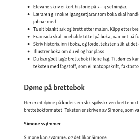
Elevane skriv ei kort historie på 7–14 setningar.
Læraren gir nokre igangsetjarar som boka skal handle
jobbar med.
Ta eit blankt ark og brett etter malen. Klipp etter br
Framsida skal innehalde tittel på boka, namnet på for
Skriv historia inn i boka, og fordel teksten slik at de
Illustrer boka om du vil og har plass.
Du kan godt lage brettebok i fleire fag. Til dømes ka
teksten med fagstoff, som ei matoppskrift, faktastof
Døme på brettebok
Her er eit døme på korleis ein slik sjølvskriven brettebokte
brettebokformatet. Teksten er skriven av Simone, som var 
Simone svømmer
Simone kan svømme, og det likar Simone.