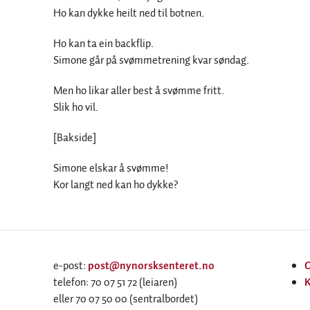
Ho kan dykke heilt ned til botnen.
Ho kan ta ein backflip.
Simone går på svømmetrening kvar søndag.
Men ho likar aller best å svømme fritt.
Slik ho vil.
[Bakside]
Simone elskar å svømme!
Kor langt ned kan ho dykke?
e-post:
post@nynorsksenteret.no
telefon: 70 07 51 72 (leiaren)
K
eller 70 07 50 00 (sentralbordet)