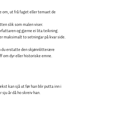
 om, ut frå faget eller temaet de
etten slik som malen viser.
fattaren og gjerne ei lita teikning.
t er maksimalt to setningar på kvar side.
n du erstatte den skjønnlitterære
f om dyr eller historiske emne.
kst kan sjå ut før han blir putta inn i
sju år då ho skreiv han.