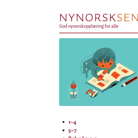
NYNORSK
SE
God nynorskopplæring for alle
1–4
5–7