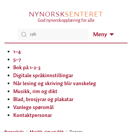
NYNORSK
SENTERET
God nynorskopplæring for alle
Meny
1–4
5–7
Bok på 1-2-3
Digitale språkinnstillingar
Når lesing og skriving blir vanskeleg
Musikk, rim og dikt
Blad, brosjyrar og plakatar
Vanlege spørsmål
Kontaktpersonar
Barneskule
Musikk, rim og dikt
Dagane