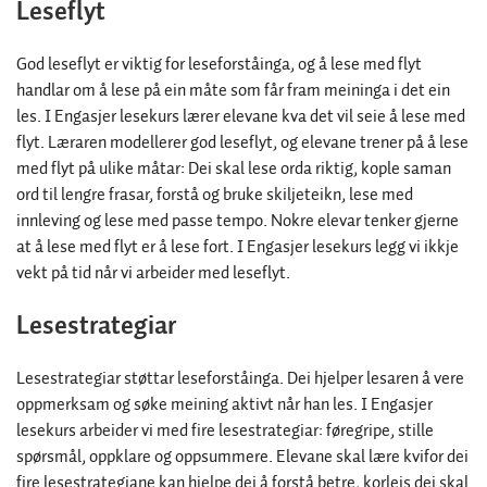
Leseflyt
God leseflyt er viktig for leseforståinga, og å lese med flyt
handlar om å lese på ein måte som får fram meininga i det ein
les. I Engasjer lesekurs lærer elevane kva det vil seie å lese med
flyt. Læraren modellerer god leseflyt, og elevane trener på å lese
med flyt på ulike måtar: Dei skal lese orda riktig, kople saman
ord til lengre frasar, forstå og bruke skiljeteikn, lese med
innleving og lese med passe tempo. Nokre elevar tenker gjerne
at å lese med flyt er å lese fort. I Engasjer lesekurs legg vi ikkje
vekt på tid når vi arbeider med leseflyt.
Lesestrategiar
Lesestrategiar støttar leseforståinga. Dei hjelper lesaren å vere
oppmerksam og søke meining aktivt når han les. I Engasjer
lesekurs arbeider vi med fire lesestrategiar: føregripe, stille
spørsmål, oppklare og oppsummere. Elevane skal lære kvifor dei
fire lesestrategiane kan hjelpe dei å forstå betre, korleis dei skal