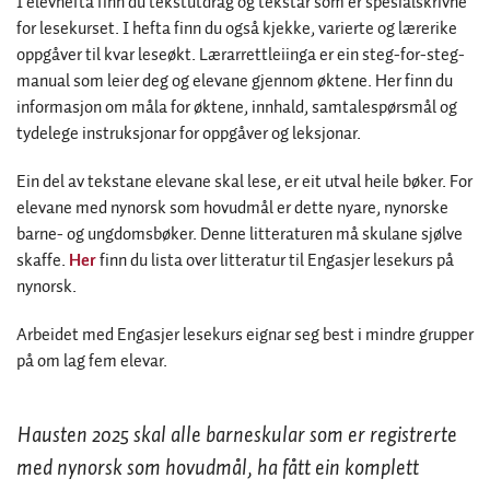
I elevhefta finn du tekstutdrag og tekstar som er spesialskrivne
for lesekurset. I hefta finn du også kjekke, varierte og lærerike
oppgåver til kvar leseøkt. Lærarrettleiinga er ein steg-for-steg-
manual som leier deg og elevane gjennom øktene. Her finn du
informasjon om måla for øktene, innhald, samtalespørsmål og
tydelege instruksjonar for oppgåver og leksjonar.
Ein del av tekstane elevane skal lese, er eit utval heile bøker. For
elevane med nynorsk som hovudmål er dette nyare, nynorske
barne- og ungdomsbøker. Denne litteraturen må skulane sjølve
skaffe.
Her
finn du lista over litteratur til Engasjer lesekurs på
nynorsk.
Arbeidet med Engasjer lesekurs eignar seg best i mindre grupper
på om lag fem elevar.
Hausten 2025 skal alle barneskular som er registrerte
med nynorsk som hovudmål, ha fått ein komplett