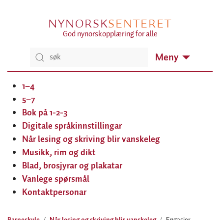
NYNORSK
SENTERET
God nynorskopplæring for alle
Meny
1–4
5–7
Bok på 1-2-3
Digitale språkinnstillingar
Når lesing og skriving blir vanskeleg
Musikk, rim og dikt
Blad, brosjyrar og plakatar
Vanlege spørsmål
Kontaktpersonar
Barneskule
Når lesing og skriving blir vanskeleg
Engasjer