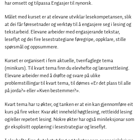
har omsett og tilpassa Engasjer til nynorsk.
Målet med kurset er at elevane utviklar lesekompetansen, slik
at dei får føresetnader og verktøy til å engasjere seg i lesing og
tekstarbeid. Elevane arbeider med engasjerande tekstar,
leseflyt og dei fire lesestrategiane føregripe, oppklare, stille
spørsmål og oppsummere.
Kurset er organisert i fem aktuelle, tverrfaglege tema
(minikurs). Til kvart tema finn du elevhefte og lærarrettleiing.
Elevane arbeider med å drøfte og svare på ulike
problemstillingar til kvart tema, til dømes «Er det plass til alle
på jorda?» eller «Kven bestemmer?».
Kvart tema har 12 økter, og tanken er at ein kan gjennomføre eit
kurs på fire veker. Kvar økt inneheld høgtlesing, rettleidd lesing
og/eller repetert lesing. Nokre økter har også minileksjonar som
gir eksplisitt opplæring i lesestrategiar og leseflyt.