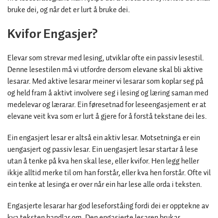
bruke dei, og når det er lurt å bruke dei.
Kvifor Engasjer?
Elevar som strevar med lesing, utviklar ofte ein passiv lesestil.
Denne lesestilen må vi utfordre dersom elevane skal bli aktive
lesarar. Med aktive lesarar meiner vi lesarar som koplar seg på
og held fram å aktivt involvere seg i lesing og læring saman med
medelevar og lærarar. Ein føresetnad for leseengasjement er at
elevane veit kva som er lurt å gjere for å forstå tekstane dei les.
Ein engasjert lesar er altså ein aktiv lesar. Motsetninga er ein
uengasjert og passiv lesar. Ein uengasjert lesar startar å lese
utan å tenke på kva hen skal lese, eller kvifor. Hen legg heller
ikkje alltid merke til om han forstår, eller kva hen forstår. Ofte vil
ein tenke at lesinga er over når ein har lese alle orda i teksten.
Engasjerte lesarar har god leseforståing fordi dei er opptekne av
kva teksten handlar om. Den engasjerte lesaren brukar