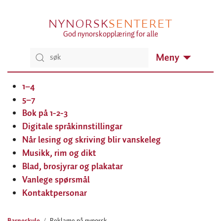
NYNORSK
SENTERET
God nynorskopplæring for alle
Meny
1–4
5–7
Bok på 1-2-3
Digitale språkinnstillingar
Når lesing og skriving blir vanskeleg
Musikk, rim og dikt
Blad, brosjyrar og plakatar
Vanlege spørsmål
Kontaktpersonar
Barneskule
Reklame på nynorsk