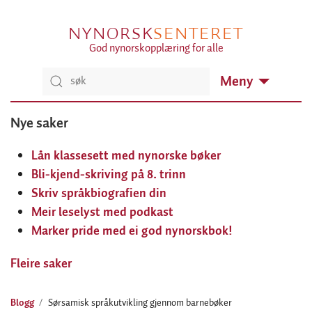
NYNORSK
SENTERET
God nynorskopplæring for alle
Meny
Nye saker
Lån klassesett med nynorske bøker
Bli-kjend-skriving på 8. trinn
Skriv språkbiografien din
Meir leselyst med podkast
Marker pride med ei god nynorskbok!
Fleire saker
Blogg
Sørsamisk språkutvikling gjennom barnebøker