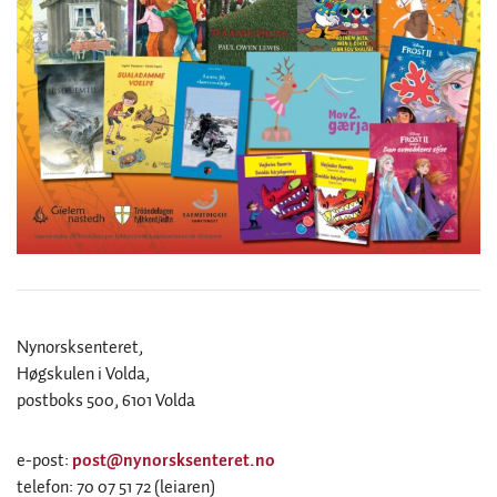
Nynorsksenteret,
Høgskulen i Volda,
postboks 500, 6101 Volda
e-post:
post@nynorsksenteret.no
telefon: 70 07 51 72 (leiaren)