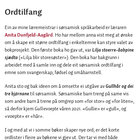
Ordtilfang
Ein av mine læremeistrar i sørsamisk språkarbeid er læraren
Anita Dunfjeld-Aagård
. Ho har mellom anna vist meg at ønske
om å skape eit større ordtilfang i enkeltemne kan styre valet av
bokprosjekt. Den første boka ho gav ut, var
Lilja stoerre-åabpine
sjædta
(«Lilja blir storesøster»). Den boka har bakgrunn i
arbeidet med å samle inn og dele eit sørsamisk ordtilfang i
emne som svangerskap, fødsel og småbarnstell.
Anita sto og bak ideen om å omsette ei utgåve av
Gullhår og dei
tre bjørnane
til sørsamisk. Sørsamiske barn treng på same vis
som andre barn å trene på omgrep som «for stor» og «for liten»,
så derfor kjem
Gullievoepte
våren 2021. «Gullie» er «gull», og
«voepte» er «hår».
I og med at vi i somme bøker skaper nye ord, er det korte
ordlister i fleire av bøkene vi gjev ut. Der tar vi med både