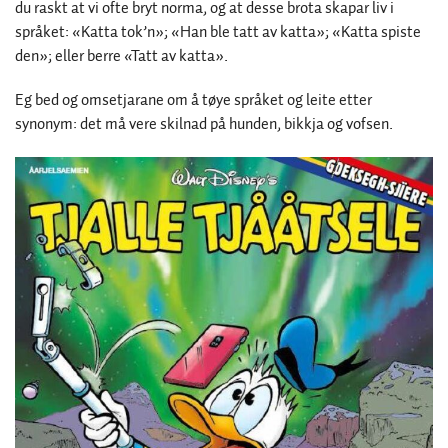
du raskt at vi ofte bryt norma, og at desse brota skapar liv i
språket: «Katta tok’n»; «Han ble tatt av katta»; «Katta spiste
den»; eller berre «Tatt av katta».
Eg bed og omsetjarane om å tøye språket og leite etter
synonym: det må vere skilnad på hunden, bikkja og vofsen.