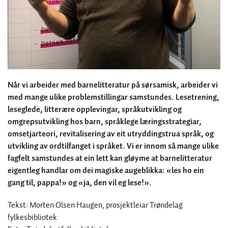
Når vi arbeider med barnelitteratur på sørsamisk, arbeider vi
med mange ulike problemstillingar samstundes. Lesetrening,
leseglede, litterære opplevingar, språkutvikling og
omgrepsutvikling hos barn, språklege læringsstrategiar,
omsetjarteori, revitalisering av eit utryddingstrua språk, og
utvikling av ordtilfanget i språket.
Vi er innom så mange ulike
fagfelt samstundes at ein lett kan gløyme at barnelitteratur
eigentleg handlar om dei magiske augeblikka: «les ho ein
gang til, pappa!» og «ja, den vil eg lese!».
Tekst: Morten Olsen Haugen, prosjektleiar Trøndelag
fylkesbibliotek