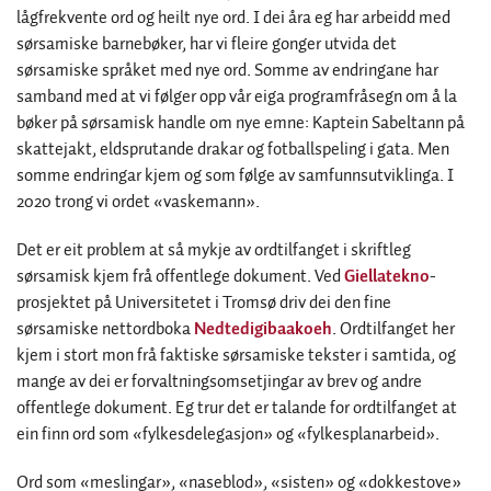
lågfrekvente ord og heilt nye ord. I dei åra eg har arbeidd med
sørsamiske barnebøker, har vi fleire gonger utvida det
sørsamiske språket med nye ord. Somme av endringane har
samband med at vi følger opp vår eiga programfråsegn om å la
bøker på sørsamisk handle om nye emne: Kaptein Sabeltann på
skattejakt, eldsprutande drakar og fotballspeling i gata. Men
somme endringar kjem og som følge av samfunnsutviklinga. I
2020 trong vi ordet «vaskemann».
Det er eit problem at så mykje av ordtilfanget i skriftleg
sørsamisk kjem frå offentlege dokument. Ved
Giellatekno
-
prosjektet på Universitetet i Tromsø driv dei den fine
sørsamiske nettordboka
Nedtedigibaakoeh
. Ordtilfanget her
kjem i stort mon frå faktiske sørsamiske tekster i samtida, og
mange av dei er forvaltningsomsetjingar av brev og andre
offentlege dokument. Eg trur det er talande for ordtilfanget at
ein finn ord som «fylkesdelegasjon» og «fylkesplanarbeid».
Ord som «meslingar», «naseblod», «sisten» og «dokkestove»