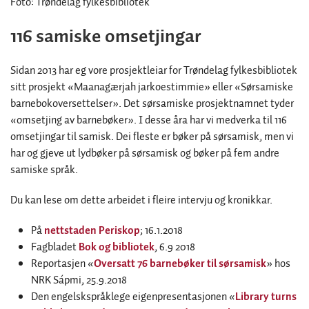
Foto: Trøndelag fylkesbibliotek
116 samiske omsetjingar
Sidan 2013 har eg vore prosjektleiar for Trøndelag fylkesbibliotek
sitt prosjekt «Maanagærjah jarkoestimmie» eller «Sørsamiske
barnebokoversettelser». Det sørsamiske prosjektnamnet tyder
«omsetjing av barnebøker». I desse åra har vi medverka til 116
omsetjingar til samisk. Dei fleste er bøker på sørsamisk, men vi
har og gjeve ut lydbøker på sørsamisk og bøker på fem andre
samiske språk.
Du kan lese om dette arbeidet i fleire intervju og kronikkar.
På
nettstaden Periskop
; 16.1.2018
Fagbladet
Bok og bibliotek
, 6.9 2018
Reportasjen «
Oversatt 76 barnebøker til sørsamisk
» hos
NRK Sápmi, 25.9.2018
Den engelskspråklege eigenpresentasjonen «
Library turns