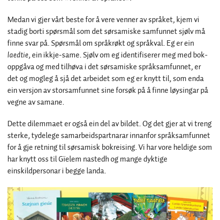
Medan vi gjer vårt beste for å vere venner av språket, kjem vi
stadig borti spørsmål som det sørsamiske samfunnet sjølv må
finne svar på. Spørsmål om språkrøkt og språkval. Eg er ein
laedtie
, ein ikkje-same. Sjølv om eg identifiserer meg med bok-
oppgåva og med tilhøva i det sørsamiske språksamfunnet, er
det og mogleg å sjå det arbeidet som eg er knytt til, som enda
ein versjon av storsamfunnet sine forsøk på å finne løysingar på
vegne av samane.
Dette dilemmaet er også ein del av bildet. Og det gjer at vi treng
sterke, tydelege samarbeidspartnarar innanfor språksamfunnet
for å gje retning til sørsamisk bokreising. Vi har vore heldige som
har knytt oss til Gïelem nastedh og mange dyktige
einskildpersonar i begge landa.