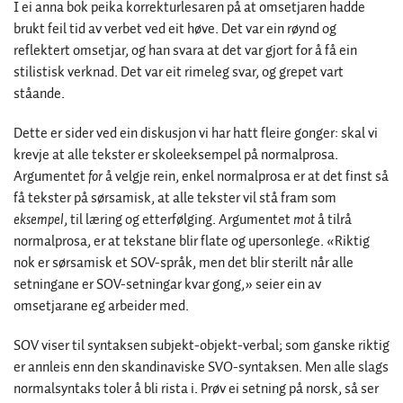
I ei anna bok peika korrekturlesaren på at omsetjaren hadde
brukt feil tid av verbet ved eit høve. Det var ein røynd og
reflektert omsetjar, og han svara at det var gjort for å få ein
stilistisk verknad. Det var eit rimeleg svar, og grepet vart
ståande.
Dette er sider ved ein diskusjon vi har hatt fleire gonger: skal vi
krevje at alle tekster er skoleeksempel på normalprosa.
Argumentet
for
å velgje rein, enkel normalprosa er at det finst så
få tekster på sørsamisk, at alle tekster vil stå fram som
eksempel
, til læring og etterfølging. Argumentet
mot
å tilrå
normalprosa, er at tekstane blir flate og upersonlege. «Riktig
nok er sørsamisk et SOV-språk, men det blir sterilt når alle
setningane er SOV-setningar kvar gong,» seier ein av
omsetjarane eg arbeider med.
SOV viser til syntaksen subjekt-objekt-verbal; som ganske riktig
er annleis enn den skandinaviske SVO-syntaksen. Men alle slags
normalsyntaks toler å bli rista i. Prøv ei setning på norsk, så ser