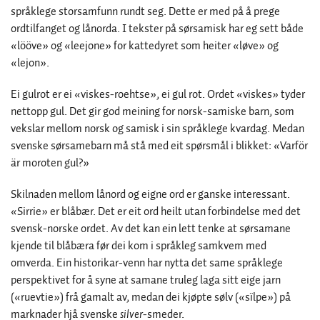
språklege storsamfunn rundt seg. Dette er med på å prege
ordtilfanget og lånorda. I tekster på sørsamisk har eg sett både
«lööve» og «leejone» for kattedyret som heiter «løve» og
«lejon».
Ei gulrot er ei «viskes-roehtse», ei gul rot. Ordet «viskes» tyder
nettopp gul. Det gir god meining for norsk-samiske barn, som
vekslar mellom norsk og samisk i sin språklege kvardag. Medan
svenske sørsamebarn må stå med eit spørsmål i blikket: «Varför
är moroten gul?»
Skilnaden mellom lånord og eigne ord er ganske interessant.
«Sirrie» er blåbær. Det er eit ord heilt utan forbindelse med det
svensk-norske ordet. Av det kan ein lett tenke at sørsamane
kjende til blåbæra før dei kom i språkleg samkvem med
omverda. Ein historikar-venn har nytta det same språklege
perspektivet for å syne at samane truleg laga sitt eige jarn
(«ruevtie») frå gamalt av, medan dei kjøpte sølv («sïlpe») på
marknader hjå svenske
silver
-smeder.