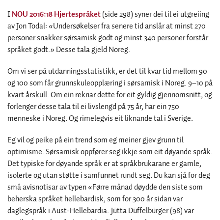
I
NOU 2016:18 Hjertespråket
(side 298) syner dei til ei utgreiing
av Jon Todal: «Undersøkelser fra senere tid anslår at minst 270
personer snakker sørsamisk godt og minst 340 personer forstår
språket godt.» Desse tala gjeld Noreg.
Om vi ser på utdanningsstatistikk, er det til kvar tid mellom 90
og 100 som får grunnskuleopplæring i sørsamisk i Noreg. 9–10 på
kvart årskull. Om ein reknar dette for eit gyldig gjennomsnitt, og
forlenger desse tala til ei livslengd på 75 år, har ein 750
menneske i Noreg. Og rimelegvis eit liknande tal i Sverige.
Eg vil og peike på ein trend som eg meiner gjev grunn til
optimisme. Sørsamisk oppfører seg ikkje som eit døyande språk.
Det typiske for døyande språk er at språkbrukarane er gamle,
isolerte og utan støtte i samfunnet rundt seg. Du kan sjå for deg
små avisnotisar av typen «Førre månad døydde den siste som
beherska språket hellebardisk, som for 300 år sidan var
daglegspråk i Aust-Hellebardia. Jütta Düffelbürger (98) var