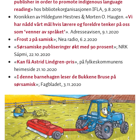
publisher in order to promote indigenous language
reading
» hos bibliotekorganisasjonen IFLA, 9.8.2019
Kronikken av Hildegunn Hestnes & Morten O. Haugen. «
Vi
har nådd vårt mål hvis lærere og foreldre tenker på oss
som ‘venner av språket’
». Adresseavisen, 9.1.2020
«
Frost 2 på samisk
»; Nea radio, 6.2.2020
«
Sørsamiske publiseringer økt med 90 prosent
»; NRK
Sápmi, 22.10.2020
«
Kan få Astrid Lindgren-pris
», på fylkeskommunens
heimeside 21.10.2020
«
I denne barnehagen leser de Bukkene Bruse på
sørsamisk
»; Fagbladet, 3.11.2020