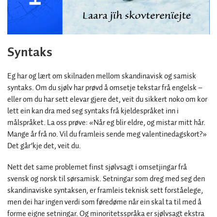
Syntaks
Eg har og lært om skilnaden mellom skandinavisk og samisk
syntaks. Om du sjølv har prøvd å omsetje tekstar frå engelsk –
eller om du har sett elevar gjere det, veit du sikkert noko om kor
lett ein kan dra med seg syntaks frå kjeldespråket inn i
målspråket. La oss prøve: «Når eg blir eldre, og mistar mitt hår.
Mange år frå no. Vil du framleis sende meg valentinedagskort?»
Det går’kje det, veit du.
Nett det same problemet finst sjølvsagt i omsetjingar frå
svensk og norsk til sørsamisk. Setningar som dreg med seg den
skandinaviske syntaksen, er framleis teknisk sett forståelege,
men dei har ingen verdi som føredøme når ein skal ta til med å
forme eigne setningar. Og minoritetsspråka er sjølvsagt ekstra