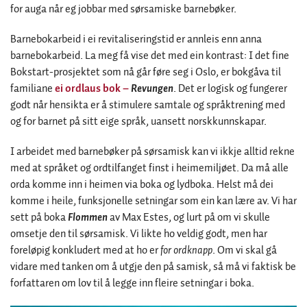
for auga når eg jobbar med sørsamiske barnebøker.
Barnebokarbeid i ei revitaliseringstid er annleis enn anna
barnebokarbeid. La meg få vise det med ein kontrast: I det fine
Bokstart-prosjektet som nå går føre seg i Oslo, er bokgåva til
familiane
ei ordlaus bok –
Revungen
. Det er logisk og fungerer
godt når hensikta er å stimulere samtale og språktrening med
og for barnet på sitt eige språk, uansett norskkunnskapar.
I arbeidet med barnebøker på sørsamisk kan vi ikkje alltid rekne
med at språket og ordtilfanget finst i heimemiljøet. Da må alle
orda komme inn i heimen via boka og lydboka. Helst må dei
komme i heile, funksjonelle setningar som ein kan lære av. Vi har
sett på boka
Flommen
av Max Estes, og lurt på om vi skulle
omsetje den til sørsamisk. Vi likte ho veldig godt, men har
foreløpig konkludert med at ho er
for ordknapp
. Om vi skal gå
vidare med tanken om å utgje den på samisk, så må vi faktisk be
forfattaren om lov til å legge inn fleire setningar i boka.