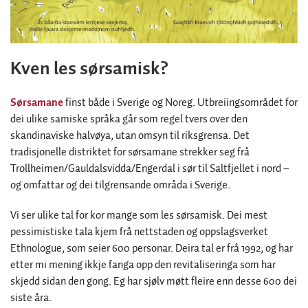
Kven les sørsamisk?
Sørsamane
finst både i Sverige og Noreg. Utbreiingsområdet for
dei ulike samiske språka går som regel tvers over den
skandinaviske halvøya, utan omsyn til riksgrensa. Det
tradisjonelle distriktet for sørsamane strekker seg frå
Trollheimen/Gauldalsvidda/Engerdal i sør til Saltfjellet i nord –
og omfattar og dei tilgrensande områda i Sverige.
Vi ser ulike tal for kor mange som les sørsamisk. Dei mest
pessimistiske tala kjem frå nettstaden og oppslagsverket
Ethnologue, som seier 600 personar. Deira tal er frå 1992, og har
etter mi mening ikkje fanga opp den revitaliseringa som har
skjedd sidan den gong. Eg har sjølv møtt fleire enn desse 600 dei
siste åra.