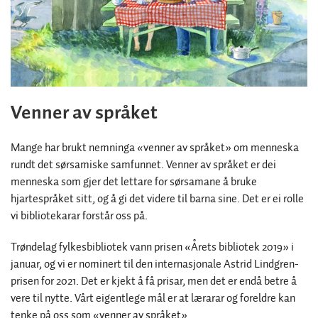
Venner av språket
Mange har brukt nemninga «venner av språket» om menneska
rundt det sørsamiske samfunnet. Venner av språket er dei
menneska som gjer det lettare for sørsamane å bruke
hjartespråket sitt, og å gi det videre til barna sine. Det er ei rolle
vi bibliotekarar forstår oss på.
Trøndelag fylkesbibliotek vann prisen «Årets bibliotek 2019» i
januar, og vi er nominert til den internasjonale Astrid Lindgren-
prisen for 2021. Det er kjekt å få prisar, men det er endå betre å
vere til nytte. Vårt eigentlege mål er at lærarar og foreldre kan
tenke på oss som «venner av språket».