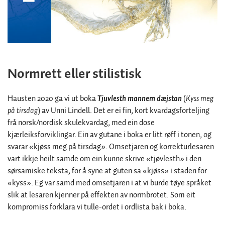
Normrett eller stilistisk
Hausten 2020 ga vi ut boka
Tjuvlesth mannem dæjstan
(
Kyss meg
på tirsdag
) av Unni Lindell. Det er ei fin, kort kvardagsforteljing
frå norsk/nordisk skulekvardag, med ein dose
kjærleiksforviklingar. Ein av gutane i boka er litt røff i tonen, og
svarar «kjøss meg på tirsdag». Omsetjaren og korrekturlesaren
vart ikkje heilt samde om ein kunne skrive «tjøvlesth» i den
sørsamiske teksta, for å syne at guten sa «kjøss» i staden for
«kyss». Eg var samd med omsetjaren i at vi burde tøye språket
slik at lesaren kjenner på effekten av normbrotet. Som eit
kompromiss forklara vi tulle-ordet i ordlista bak i boka.