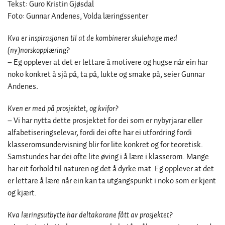
Tekst: Guro Kristin Gjøsdal
Foto: Gunnar Andenes, Volda læringssenter
Kva er inspirasjonen til at de kombinerer skulehage med
(ny)norskopplæring?
–
Eg opplever at det er lettare å motivere og hugse når ein har
noko konkret å sjå på, ta på, lukte og smake på, seier Gunnar
Andenes.
Kven er med på prosjektet, og kvifor?
– Vi har nytta dette prosjektet for dei som er nybyrjarar eller
alfabetiseringselevar, fordi dei ofte har ei utfordring fordi
klasseromsundervisning blir for lite konkret og for teoretisk.
Samstundes har dei ofte lite øving i å lære i klasserom. Mange
har eit forhold til naturen og det å dyrke mat. Eg opplever at det
er lettare å lære når ein kan ta utgangspunkt i noko som er kjent
og kjært.
Kva læringsutbytte har deltakarane fått av prosjektet?