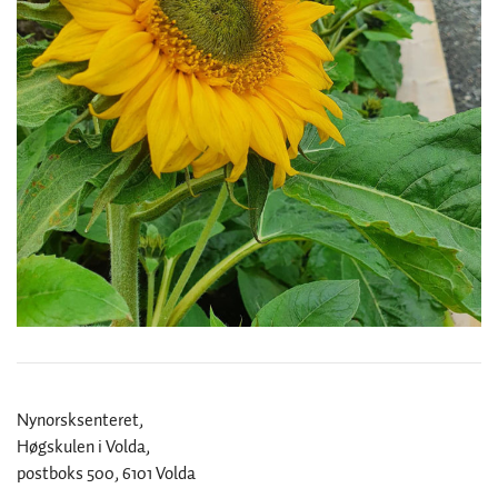
Nynorsksenteret,
Høgskulen i Volda,
postboks 500, 6101 Volda