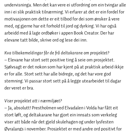
undervisninga. Men det kan vere ei utfordring om ein tvingar alle
inn i ei slik praktisk tilnærming. Vi erfarer at det er ein fordel for
motivasjonen om dette er eit tilbod for dei som ønsker å vere
med, og gjerne har eit forhold til jord og dyrking. Vi har også
arbeidd med å lage ordbøker i appen Book Creator. Der har
elevane tatt bilde, skrive ord og lese dei inn.
Kva tilbakemeldingar får de frå deltakarane om prosjektet?
– Elevane har stort sett positive ting å seie om prosjektet.
Sjølvsagt er det nokon som har kjent på at praktisk arbeid ikkje
er for alle. Stort sett har alle bidrege, og det har vore god
stemning. Vi passar stort sett på å legge utearbeidet til dagar
der veret er bra.
Viser prosjektet att i nærmiljøet?
– Ja, absolutt! Prestholmen ved Elvadalen i Volda har fått eit
stort løft, og deltakarane har gjort ein innsats som verkeleg
viser att både når det gjeld skulehagen og under lysfesten
Øyralangs i november. Prosjektet er med andre ord positivt for