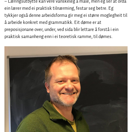
– Læringsutbytte kan vere vanskeleg å måle, men eg ser at orda
ein lærer med ei praktisk tilnærming, festar seg betre. Eg
tykkjer også denne arbeidsforma gir meg ei større moglegheit til
å arbeide konkret med grammatikk. Eit døme er at
preposisjonane over, under, ved sida blir lettare å forstå i ein
praktisk samanheng enn i ei teoretisk ramme, til dømes.