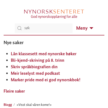
NYNORSK
SENTERET
God nynorskopplæring for alle
Meny
Nye saker
Lån klassesett med nynorske bøker
Bli-kjend-skriving på 8. trinn
Skriv språkbiografien din
Meir leselyst med podkast
Marker pride med ei god nynorskbok!
Fleire saker
Blogg
«Visst skal våren kome!»