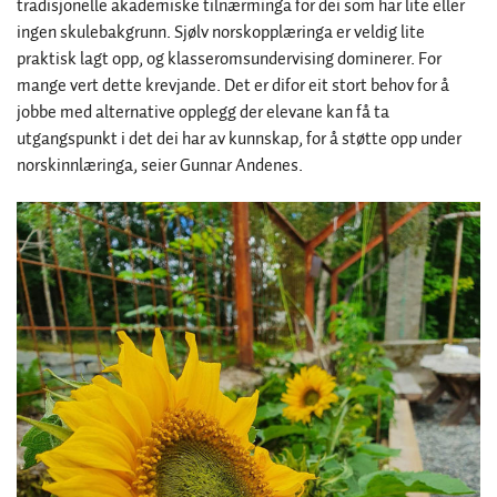
tradisjonelle akademiske tilnærminga for dei som har lite eller
ingen skulebakgrunn. Sjølv norskopplæringa er veldig lite
praktisk lagt opp, og klasseromsundervising dominerer. For
mange vert dette krevjande. Det er difor eit stort behov for å
jobbe med alternative opplegg der elevane kan få ta
utgangspunkt i det dei har av kunnskap, for å støtte opp under
norskinnlæringa, seier Gunnar Andenes.