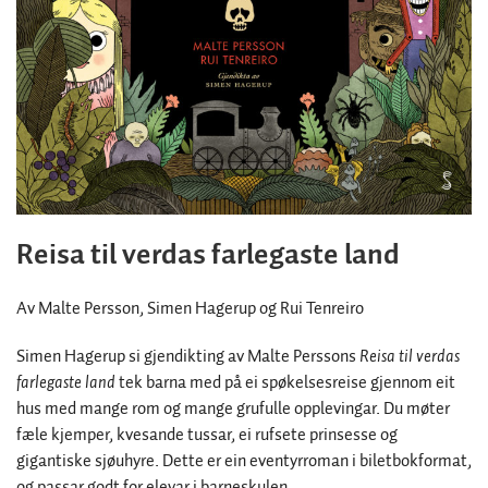
Reisa til verdas farlegaste land
Av Malte Persson, Simen Hagerup og Rui Tenreiro
Simen Hagerup si gjendikting av Malte Perssons
Reisa til verdas
farlegaste land
tek barna med på ei spøkelsesreise gjennom eit
hus med mange rom og mange grufulle opplevingar. Du møter
fæle kjemper, kvesande tussar, ei rufsete prinsesse og
gigantiske sjøuhyre. Dette er ein eventyrroman i biletbokformat,
og passar godt for elevar i barneskulen.