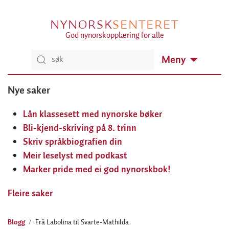
NYNORSK
SENTERET
God nynorskopplæring for alle
Meny
Nye saker
Lån klassesett med nynorske bøker
Bli-kjend-skriving på 8. trinn
Skriv språkbiografien din
Meir leselyst med podkast
Marker pride med ei god nynorskbok!
Fleire saker
Blogg
Frå Labolina til Svarte-Mathilda