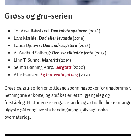
Grøss og gru-serien
Tor Arve Røssland:
Den tolvte spelaren
(2018)
Lars Mæhle:
Død eller levande
(2018)
Laura Djupvik:
Den andre søstera
(2018)
A. Audhild Solberg:
Den svartkledde jenta
(2019)
Linn T. Sunne:
Mareritt
(2019)
Selma Lønning Aarø:
Bergtatt
(2020)
Atle Hansen:
Eg har venta på deg
(2020)
Grøss og gru-serien er lettlesne spenningsbøker for ungdommar.
Setningane er korte, og språket er lett tilgjengeleg og
forståeleg. Historiene er engasjerande og aktuelle, her er mange
uløyste gåter og uventa hendingar, og sjølvsagt noko
overnaturleg.