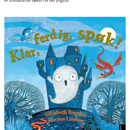
er snillskumle bøker for dei yngste.