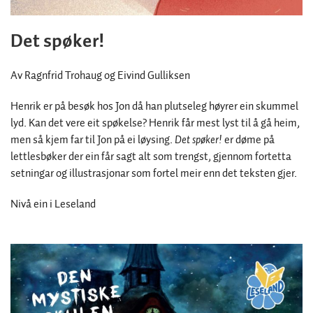
Det spøker!
Av Ragnfrid Trohaug og Eivind Gulliksen
Henrik er på besøk hos Jon då han plutseleg høyrer ein skummel
lyd. Kan det vere eit spøkelse? Henrik får mest lyst til å gå heim,
men så kjem far til Jon på ei løysing.
Det spøker!
er døme på
lettlesbøker der ein får sagt alt som trengst, gjennom fortetta
setningar og illustrasjonar som fortel meir enn det teksten gjer.
Nivå ein i Leseland