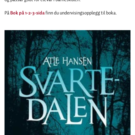
På
Bok på 1-2-3-sida
finn du undervisingsopplegg til boka.