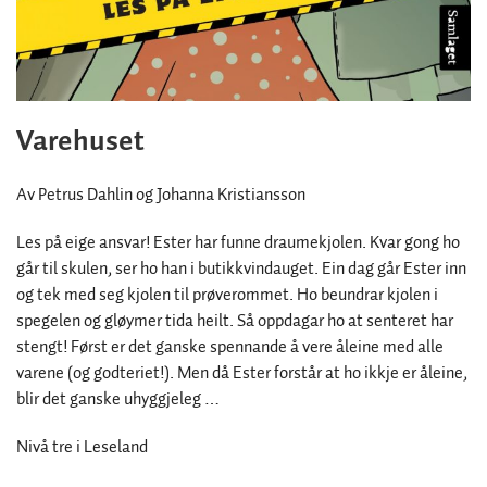
Varehuset
Av Petrus Dahlin og Johanna Kristiansson
Les på eige ansvar! Ester har funne draumekjolen. Kvar gong ho
går til skulen, ser ho han i butikkvindauget. Ein dag går Ester inn
og tek med seg kjolen til prøverommet. Ho beundrar kjolen i
spegelen og gløymer tida heilt. Så oppdagar ho at senteret har
stengt! Først er det ganske spennande å vere åleine med alle
varene (og godteriet!). Men då Ester forstår at ho ikkje er åleine,
blir det ganske uhyggjeleg …
Nivå tre i Leseland