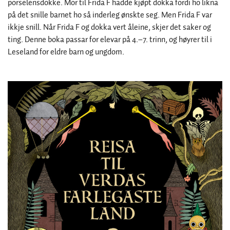
porselensdokke. Mor til Frida F hadde kjøpt dokka fordi ho likna
på det snille barnet ho så inderleg ønskte seg. Men Frida F var
ikkje snill. Når Frida F og dokka vert åleine, skjer det saker og
ting. Denne boka passar for elevar på 4.–7. trinn, og høyrer til i
Leseland for eldre barn og ungdom.