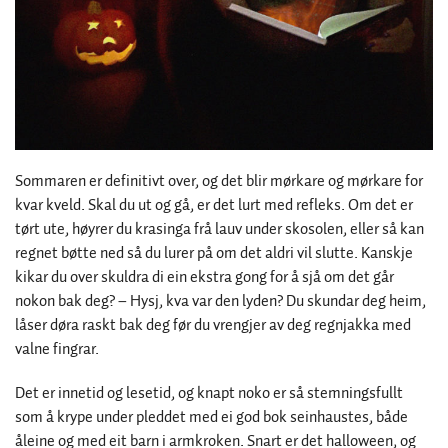
Sommaren er definitivt over, og det blir mørkare og mørkare for
kvar kveld. Skal du ut og gå, er det lurt med refleks. Om det er
tørt ute, høyrer du krasinga frå lauv under skosolen, eller så kan
regnet bøtte ned så du lurer på om det aldri vil slutte. Kanskje
kikar du over skuldra di ein ekstra gong for å sjå om det går
nokon bak deg? – Hysj, kva var den lyden? Du skundar deg heim,
låser døra raskt bak deg før du vrengjer av deg regnjakka med
valne fingrar.
Det er innetid og lesetid, og knapt noko er så stemningsfullt
som å krype under pleddet med ei god bok seinhaustes, både
åleine og med eit barn i armkroken. Snart er det halloween, og