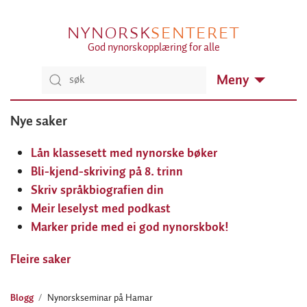
NYNORSK
SENTERET
God nynorskopplæring for alle
Meny
Nye saker
Lån klassesett med nynorske bøker
Bli-kjend-skriving på 8. trinn
Skriv språkbiografien din
Meir leselyst med podkast
Marker pride med ei god nynorskbok!
Fleire saker
Blogg
Nynorskseminar på Hamar