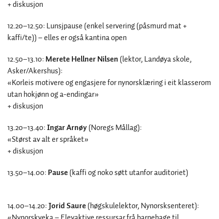
+ diskusjon
12.20–12.50: Lunsjpause (enkel servering (påsmurd mat +
kaffi/te)) – elles er også kantina open
12.50–13.10:
Merete Hellner Nilsen
(lektor, Landøya skole,
Asker/Akershus):
«Korleis motivere og engasjere for nynorsklæring i eit klasserom
utan hokjønn og a-endingar»
+ diskusjon
13.20–13.40:
Ingar Arnøy
(Noregs Mållag):
«Størst av alt er språket»
+ diskusjon
13.50–14.00:
Pause
(kaffi og noko søtt utanfor auditoriet)
14.00–14.20:
Jorid Saure
(høgskulelektor, Nynorsksenteret):
«Nynorskveka – Elevaktive ressursar frå barnehage til