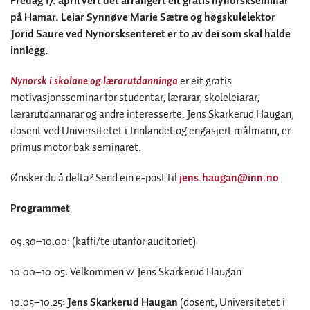
Fredag 17. april vert det arrangert eit gratis nynorskseminar
på Hamar. Leiar Synnøve Marie Sætre og høgskulelektor
Jorid Saure ved Nynorsksenteret er to av dei som skal halde
innlegg.
Nynorsk i skolane og lærarutdanninga
er eit gratis
motivasjonsseminar for studentar, lærarar, skoleleiarar,
lærarutdannarar og andre interesserte. Jens Skarkerud Haugan,
dosent ved Universitetet i Innlandet og engasjert målmann, er
primus motor bak seminaret.
Ønsker du å delta? Send ein e-post til
jens.haugan@inn.no
Programmet
09.30–10.00: (kaffi/te utanfor auditoriet)
10.00–10.05: Velkommen v/ Jens Skarkerud Haugan
10.05–10.25:
Jens Skarkerud Haugan
(dosent, Universitetet i