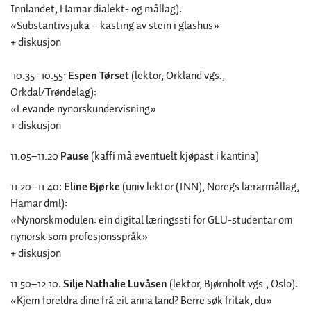
Innlandet, Hamar dialekt- og mållag):
«Substantivsjuka – kasting av stein i glashus»
+ diskusjon
10.35–10.55:
Espen Tørset
(lektor, Orkland vgs.,
Orkdal/Trøndelag):
«Levande nynorskundervisning»
+ diskusjon
11.05–11.20
Pause
(kaffi må eventuelt kjøpast i kantina)
11.20–11.40:
Eline Bjørke
(univ.lektor (INN), Noregs lærarmållag,
Hamar dml):
«Nynorskmodulen: ein digital læringssti for GLU-studentar om
nynorsk som profesjonsspråk»
+ diskusjon
11.50–12.10:
Silje Nathalie Luvåsen
(lektor, Bjørnholt vgs., Oslo):
«Kjem foreldra dine frå eit anna land? Berre søk fritak, du»