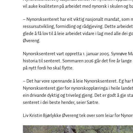
vil auke kvaliteten på arbeidet med nynorsk i skulen og 
– Nynorsksenteret har eit viktig nasjonalt mandat, som 
ressursutvikling, formidling og rådgjeving. Dette arbeidet 
glede å få lov til å leie arbeidet vidare i lag med alle dei
Øvereng.
Nynorsksenteret vart oppretta 1. januar 2005. Synnøve Mar
historia til senteret. Sommaren 2026 går det fire år lange
på nytt fordi ho skal flytte.
– Det har vore spennande å leie Nynorsksenteret. Eg har få
Nynorsksenteret gjer for nynorskopplæringa i heile lande
ein drivande dyktig og triveleg gjeng. Det er godt å gje sta
senteret i dei beste hender, seier Sætre.
Liv Kristin Bjørlykke Øvereng tek over som leiar for Nynor