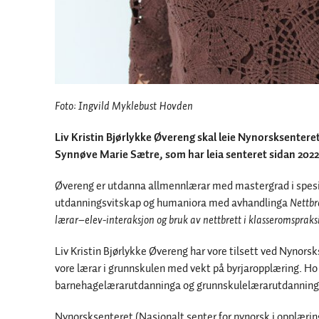
Foto: Ingvild Myklebust Hovden
Liv Kristin Bjørlykke Øvereng skal leie Nynorsksenteret 
Synnøve Marie Sætre, som har leia senteret sidan 2022
Øvereng er utdanna allmennlærar med mastergrad i spes
utdanningsvitskap og humaniora med avhandlinga
Nettbr
lærar–elev-interaksjon og bruk av nettbrett i klasseromspraksi
Liv Kristin Bjørlykke Øvereng har vore tilsett ved Nynors
vore lærar i grunnskulen med vekt på byrjaropplæring. Ho
barnehagelærarutdanninga og grunnskulelærarutdanninga
Nynorsksenteret (Nasjonalt senter for nynorsk i opplærin