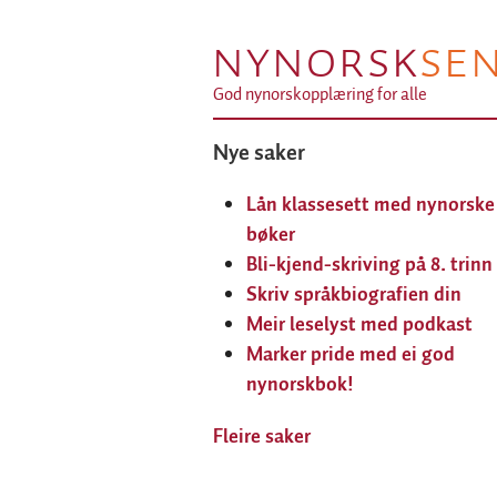
NYNORSK
SE
God nynorskopplæring for alle
Nye saker
Lån klassesett med nynorske
bøker
Bli-kjend-skriving på 8. trinn
Skriv språkbiografien din
Meir leselyst med podkast
Marker pride med ei god
nynorskbok!
Fleire saker