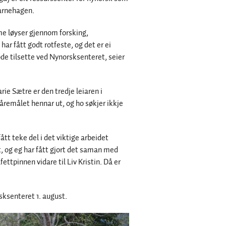
barnehagen.
me løyser gjennom forsking,
har fått godt rotfeste, og det er ei
 gode tilsette ved Nynorsksenteret, seier
ie Sætre er den tredje leiaren i
 åremålet hennar ut, og ho søkjer ikkje
tt teke del i det viktige arbeidet
t, og eg har fått gjort det saman med
fettpinnen vidare til Liv Kristin. Då er
sksenteret 1. august.