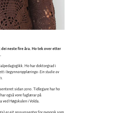
dei neste fire åra. Ho tek over etter
.
ialpedagogikk.
Ho har doktorgrad i
ett i begynnaropplæringa: Ein studie av
s.
ksenteret sidan 2010. Tidlegare har ho
 har også vore faglærar på
 ved Høgskulen i Volda.
ga) er eit ressurssenter for nynorsk som