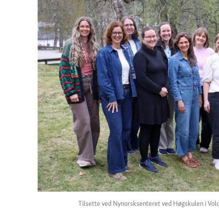
Tilsette ved Nynorsksenteret ved Høgskulen i Vol