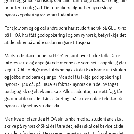
grunnleggande kunnskap som alle framtidige lærarar treng, blir
prioritert i ulik grad. Det openberre dømet er nynorsk og
nynorskopplæring av lærarstudentane.
For sjølv om eg og dei andre som har studert norsk på GLU 5–10
på HiOA har fått god opplæring i og om nynorsk, betyr ikkje det
at det skjer på andre utdanningsinstitusjonar.
Medstudentane mine på HiOA er jamt over flinke folk. Dei er
interesserte og oppegåande menneske som heilt oppriktig gler
seg til å bli ferdige med utdanninga så dei kan kome ut i skulen
og jobbe med barn og unge. Men dei får ikkje god opplæring i
nynorsk. Jau då, på HiOA er faktisk nynorsk ein del av faget
pedagogikk og elevkunnskap. Alle studentar, uansett fag, får
grammatikkurs det første året og må skrive nokre tekstar på
nynorsk i løpet av studietida.
Men kva er eigentleg HiOA sin tanke med at studentane skal
skrive på nynorsk? Skal dei
lære
det, eller skal dei bevise at dei
kan det når dei må? Dessverre trur eg svaret litt for ofte er det