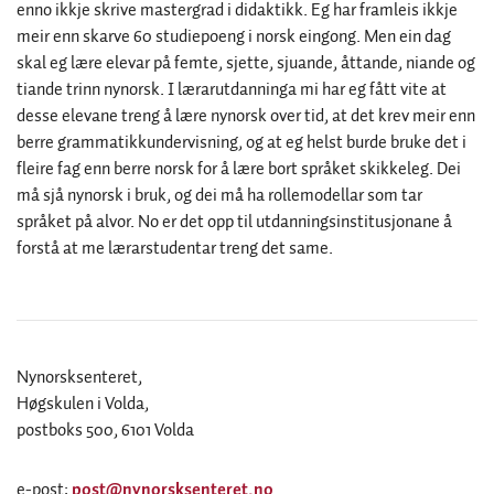
enno ikkje skrive mastergrad i didaktikk. Eg har framleis ikkje
meir enn skarve 60 studiepoeng i norsk eingong. Men ein dag
skal eg lære elevar på femte, sjette, sjuande, åttande, niande og
tiande trinn nynorsk. I lærarutdanninga mi har eg fått vite at
desse elevane treng å lære nynorsk over tid, at det krev meir enn
berre grammatikkundervisning, og at eg helst burde bruke det i
fleire fag enn berre norsk for å lære bort språket skikkeleg. Dei
må sjå nynorsk i bruk, og dei må ha rollemodellar som tar
språket på alvor. No er det opp til utdanningsinstitusjonane å
forstå at me lærarstudentar treng det same.
Nynorsksenteret,
Høgskulen i Volda,
postboks 500, 6101 Volda
e-post:
post@nynorsksenteret.no