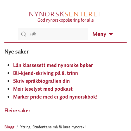
NYNORSK
SENTERET
God nynorskopplæring for alle
Meny
Nye saker
Lån klassesett med nynorske bøker
Bli-kjend-skriving på 8. trinn
Skriv språkbiografien din
Meir leselyst med podkast
Marker pride med ei god nynorskbok!
Fleire saker
Blogg
Ytring: Studentane må få lære nynorsk!