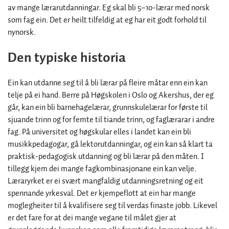
av mange lærarutdanningar. Eg skal bli 5–10-lærar med norsk
som fag ein. Det er heilt tilfeldig at eg har eit godt forhold til
nynorsk.
Den typiske historia
Ein kan utdanne seg til å bli lærar på fleire måtar enn ein kan
telje på ei hand. Berre på Høgskolen i Oslo og Akershus, der eg
går, kan ein bli barnehagelærar, grunnskulelærar for første til
sjuande trinn og for femte til tiande trinn, og faglærarar i andre
fag. På universitet og høgskular elles i landet kan ein bli
musikkpedagogar, gå lektorutdanningar, og ein kan så klart ta
praktisk-pedagogisk utdanning og bli lærar på den måten. I
tillegg kjem dei mange fagkombinasjonane ein kan velje.
Læraryrket er ei svært mangfaldig utdanningsretning og eit
spennande yrkesval. Det er kjempeflott at ein har mange
moglegheiter til å kvalifisere seg til verdas finaste jobb. Likevel
er det fare for at dei mange vegane til målet gjer at