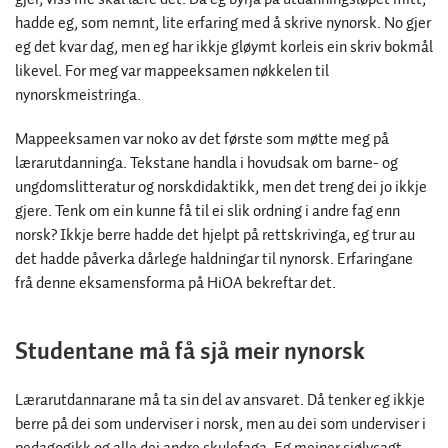
hadde eg, som nemnt, lite erfaring med å skrive nynorsk. No gjer
eg det kvar dag, men eg har ikkje gløymt korleis ein skriv bokmål
likevel. For meg var mappeeksamen nøkkelen til
nynorskmeistringa.
Mappeeksamen var noko av det første som møtte meg på
lærarutdanninga. Tekstane handla i hovudsak om barne- og
ungdomslitteratur og norskdidaktikk, men det treng dei jo ikkje
gjere. Tenk om ein kunne få til ei slik ordning i andre fag enn
norsk? Ikkje berre hadde det hjelpt på rettskrivinga, eg trur au
det hadde påverka dårlege haldningar til nynorsk. Erfaringane
frå denne eksamensforma på HiOA bekreftar det.
Studentane må få sjå meir nynorsk
Lærarutdannarane må ta sin del av ansvaret. Då tenker eg ikkje
berre på dei som underviser i norsk, men au dei som underviser i