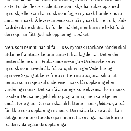
siste. For dei fleste studentane som ikkje har vakse opp med
nynorsk, eller som har norsk som fag, er nynorsk framleis noko
anna enn norsk. Å levere arbeidskrav på nynorsk blir eit ork, både
fordi dei ikkje skjønar kvifor dei må det, men kanskje helst fordi
dei ikkje har fått god nok opplæring i språket.
Men, som nemnt, har iallfall HiOA nynorsk i tankane når dei skal
utdanne framtidas lærarar uansett kva fag dei tar. Det er dei
nesten åleine om. I Proba-undersøkinga «Undersøkelse av
nynorsk som hovedmål» frå 2014, skriv Inger Vederhus og
Synnøve Skjong at berre fire av nitten institusjonar sikrar at
lærarar som ikkje skal undervise i norsk får opplæring eller
vurdering i norsk. Det kan få alvorlege konsekvensar for nynorsk
i skulen. Det same gjeld lektorprogramma, men kanskje her i
endå større grad. Dei som skal bli lektorar i norsk,
lektorar
, altså,
får ikkje noka opplæring i nynorsk. Dei må au bevise at dei kan
det gjennom tekstproduksjon, men rettskrivinga må dei kunne
frå den vidaregåande opplæringa.