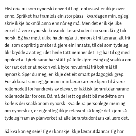
Historia mi som nynorskkonvertitt og -entusiast er ikkje over
enno. Språket har framleis ein stor plass i kvardagen min, og eg
skriv ikkje bokmål anna enn når eg må. Men det er ikkje like
enkelt å vere nynorskskrivande lærarstudent no som då eg tok
norsk. Eg har møtt ulike haldningar til nynorsk frå lærarar, alt frå
dei som oppriktig ønsker å gjere ein innsats, til dei som tydeleg
blir brydde av at eg i det heile tatt nemner det. Eg har til og med
opplevd at førelesarar har stått på fellesførelesing og snakka om
kor rart det er at nokon vel å byte hovudmål frå bokmål til
nynorsk. Spør du meg, er ikkje det eit smart pedagogisk grep.
For akkurat som eg gjennom min lærarkarriere kjem til å vere
rollemodell for hundrevis av elevar, er faktisk lærarutdannarane
rollemodellar for oss. Då må dei rett og slett bli medvitne om
korleis dei snakkar om nynorsk. Kva deira personlege meining
om nynorsk er, er eigentleg ikkje relevant så lenge det kjem så
tydeleg fram av planverket at alle lærarstudentar skal lære det.
Så kva kan eg seie? Eg er kanskje ikkje lærarutdannar. Eg har