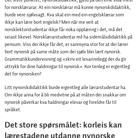
Det siste punktet, nynorskdidaktikk, gjeld på den eine sida mest
for norsklærarar. At ein norsklærar må kunne nynorskdidaktikk,
burde vere sjølvsagt. Kva skal ein med ein engelsklærar som
ikkje kan lære bort engelsk? Men når me veit at
norsklektorstudentar ikkje får noka opplæring i det, må det
seiast likevel. Norsklærarstudentar
må
ha sidemålsdidaktikk på
pensum. Viss dei ikkje får det, er sannsyna stor for at dei lærer
bort nynorsk på same måte som dei sjølv blei lært nynorsk.
Grammatikkundervisning og «skriv eit lesarinnlegg der du gir
uttrykk for dine haldningar til nynorsk». Kor tenleg er eigentleg
det for nynorsken?
Litt nynorskdidaktikk burde eigentleg alle lærarstudentar ha.
Om ikkje anna for å bli medvitne på at måten dei snakkar om
nynorsk påverkar kva haldningar elevar og foreldre får til
språket.
Det store spørsmålet: korleis kan
lærestadene utdanne nynorske