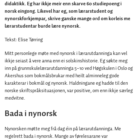
didaktikk. Eg har ikkje meir enn skarve 60 studiepoeng i
norsk eingong. Likevel har eg, som lærarstudent og
nynorskforkjempar, skrive ganske mange ord om korleis me
lærarstudentar burde lære nynorsk.
Tekst: Elise Tørring
Mitt personlege møte med nynorsk i lærarutdanninga kan vel
ikkje seiast å vere anna enn ei solskinshistorie. Eg søkte meg
inn på grunnskulelærarutdanninga 5–10 ved Høgskulen i Oslo og
Akershus som bokmålsbrukar med heilt alminneleg gode
karakterar i bokmål og nynorsk. Haldningane eg hadde til den
norske skriftspråksituasjonen, var positive, om enn ikkje særleg
medvitne.
Bada i nynorsk
Nynorsken møtte meg frå dag éin på lærarutdanninga. Me
regelrett bada i nynorsk. Mange av førelesarane var