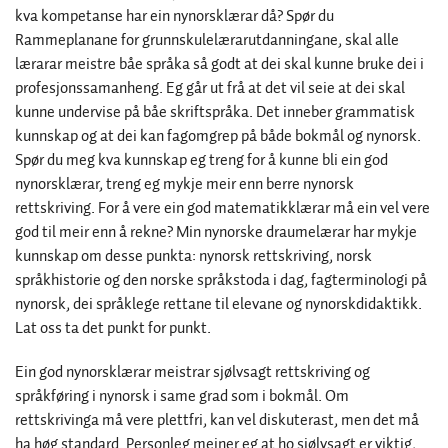
kva kompetanse har ein nynorsklærar då? Spør du
Rammeplanane for grunnskulelærarutdanningane, skal alle
lærarar meistre båe språka så godt at dei skal kunne bruke dei i
profesjonssamanheng. Eg går ut frå at det vil seie at dei skal
kunne undervise på båe skriftspråka. Det inneber grammatisk
kunnskap og at dei kan fagomgrep på både bokmål og nynorsk.
Spør du meg kva kunnskap eg treng for å kunne bli ein god
nynorsklærar, treng eg mykje meir enn berre nynorsk
rettskriving. For å vere ein god matematikklærar må ein vel vere
god til meir enn å rekne? Min nynorske draumelærar har mykje
kunnskap om desse punkta: nynorsk rettskriving, norsk
språkhistorie og den norske språkstoda i dag, fagterminologi på
nynorsk, dei språklege rettane til elevane og nynorskdidaktikk.
Lat oss ta det punkt for punkt.
Ein god nynorsklærar meistrar sjølvsagt rettskriving og
språkføring i nynorsk i same grad som i bokmål. Om
rettskrivinga må vere plettfri, kan vel diskuterast, men det må
ha høg standard. Personleg meiner eg at ho sjølvsagt er viktig,