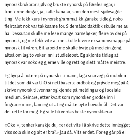
nynorskbrukarar sjølv og brukte nynorsk på førelesingar, i
frontermeldingar, ja, i alle kanalar, som den mest sjølvsagde
ting. Me fekk kurs i nynorsk grammatikk ganske tidleg, noko
fleirtalet nok var takksame for. Sidemålsdidaktikk skulle me au
ha. Dessutan skulle me lese mange barnebøker, fleire av dei på
nynorsk, og me fekk vite at me skulle levere eksamensmappe på
nynorsk til våren. Eit arbeid me skulle byrje på med ein gong,
altså om lag to veker inn i studieløpet. Eg skjønte tidleg at
nynorsk var noko eg gjerne ville og rett og slett måtte meistre.
Eg byrja å notere på nynorsk i timane, laga snarveg på mobilen
til det som då var UiO si nettbaserte ordbok og prøvde meg på å
skrive nynorsk til vennar og kjende på meldingar og i sosiale
medium. Seinare, etter kvart som nynorsken grodde inn i
fingrane mine, fann eg ut at eg måtte byte hovudmål. Det var
det rette for meg. Eg ville bli verdas beste nynorsklærar.
«Okei», tenker kanskje du, «er det vits i å skrive dette innlegget
viss sola skin og alt er bra?» Jau då. Vits er det. For eg går på ei