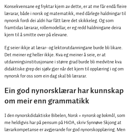
Konsekvensane eg fryktar kjem av dette, er at me får endå fleire
lærarar, både i norsk og matematikk, med dårlege haldningar til
nynorsk fordi dei aldri har fått lære det skikkeleg. Og som
framtidas lærarar, rollemodellar, er eg redd haldningane deira
kjem til å smitte over på elevane.
Eg seier ikkje at lærar- og lektorutdanningane burde bli likare.
Det meiner eg heller ikkje. Kva eg meiner å seie, er at
utdanningsinstitusjonane i større grad burde bli medvitne kva
didaktiske grep dei sjølv gjer når det kjem til opplæring i og om
nynorsk for oss som ein dag skal bli lærarar.
Ein god nynorsklærar har kunnskap
om meir enn grammatikk
I den nynorskdidaktiske Bibelen,
Norsk = nynorsk og bokmål
, som
me heldigvis har på pensum på HiOA, skriv Synnøve Skjong at
lærarkompetanse er avgjerande for god nynorskopplæring. Men