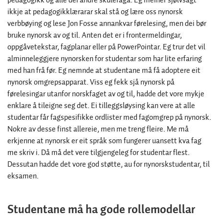
pedagogikk og alle dei andre skulefaga. Eg meiner sjølvsagt
ikkje at pedagogikklærarar skal stå og lære oss nynorsk
verbbøying og lese Jon Fosse annankvar førelesing, men dei bør
bruke nynorsk av og til. Anten det er i frontermeldingar,
oppgåvetekstar, fagplanar eller på PowerPointar. Eg trur det vil
alminneleggjere nynorsken for studentar som har lite erfaring
med han frå før. Eg nemnde at studentane må få adoptere eit
nynorsk omgrepsapparat. Viss eg fekk sjå nynorsk på
førelesingar utanfor norskfaget av og til, hadde det vore mykje
enklare å tileigne seg det. Ei tilleggsløysing kan vere at alle
studentar får fagspesifikke ordlister med fagomgrep på nynorsk.
Nokre av desse finst allereie, men me treng fleire. Me må
erkjenne at nynorsk er eit språk som fungerer uansett kva fag
me skriv i. Då må det vere tilgjengeleg for studentar flest.
Dessutan hadde det vore god støtte, au for nynorskstudentar, til
eksamen.
Studentane må ha gode rollemodellar