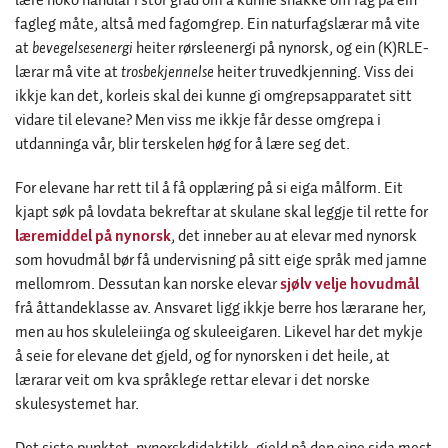
lære noko handlar i stor grad om å kunne snakke om fag på ein
fagleg måte, altså med fagomgrep. Ein naturfagslærar må vite
at
bevegelsesenergi
heiter rørsleenergi på nynorsk, og ein (K)RLE-
lærar må vite at
trosbekjennelse
heiter truvedkjenning. Viss dei
ikkje kan det, korleis skal dei kunne gi omgrepsapparatet sitt
vidare til elevane? Men viss me ikkje får desse omgrepa i
utdanninga vår, blir terskelen høg for å lære seg det.
For elevane har rett til å få opplæring på si eiga målform. Eit
kjapt søk på lovdata bekreftar at skulane skal leggje til rette for
læremiddel på nynorsk
, det inneber au at elevar med nynorsk
som hovudmål bør få undervisning på sitt eige språk med jamne
mellomrom. Dessutan kan norske elevar
sjølv velje hovudmål
frå åttandeklasse av. Ansvaret ligg ikkje berre hos lærarane her,
men au hos skuleleiinga og skuleeigaren. Likevel har det mykje
å seie for elevane det gjeld, og for nynorsken i det heile, at
lærarar veit om kva språklege rettar elevar i det norske
skulesystemet har.