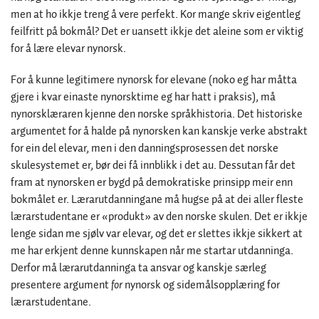
men at ho ikkje treng å vere perfekt. Kor mange skriv eigentleg
feilfritt på bokmål? Det er uansett ikkje det aleine som er viktig
for å lære elevar nynorsk.
For å kunne legitimere nynorsk for elevane (noko eg har måtta
gjere i kvar einaste nynorsktime eg har hatt i praksis), må
nynorsklæraren kjenne den norske språkhistoria. Det historiske
argumentet for å halde på nynorsken kan kanskje verke abstrakt
for ein del elevar, men i den danningsprosessen det norske
skulesystemet er, bør dei få innblikk i det au. Dessutan får det
fram at nynorsken er bygd på demokratiske prinsipp meir enn
bokmålet er. Lærarutdanningane må hugse på at dei aller fleste
lærarstudentane er «produkt» av den norske skulen. Det er ikkje
lenge sidan me sjølv var elevar, og det er slettes ikkje sikkert at
me har erkjent denne kunnskapen når me startar utdanninga.
Derfor må lærarutdanninga ta ansvar og kanskje særleg
presentere argument
for
nynorsk og sidemålsopplæring for
lærarstudentane.