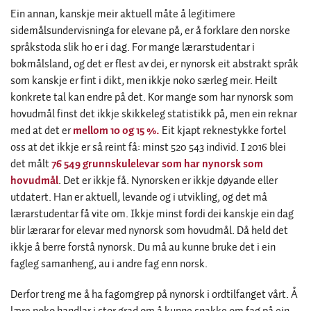
Ein annan, kanskje meir aktuell måte å legitimere
sidemålsundervisninga for elevane på, er å forklare den norske
språkstoda slik ho er i dag. For mange lærarstudentar i
bokmålsland, og det er flest av dei, er nynorsk eit abstrakt språk
som kanskje er fint i dikt, men ikkje noko særleg meir. Heilt
konkrete tal kan endre på det. Kor mange som har nynorsk som
hovudmål finst det ikkje skikkeleg statistikk på, men ein reknar
med at det er
mellom 10 og 15 %.
Eit kjapt reknestykke fortel
oss at det ikkje er så reint få: minst 520 543 individ. I 2016 blei
det målt
76 549 grunnskulelevar som har nynorsk som
hovudmål
. Det er ikkje få. Nynorsken er ikkje døyande eller
utdatert. Han er aktuell, levande og i utvikling, og det må
lærarstudentar få vite om. Ikkje minst fordi dei kanskje ein dag
blir lærarar for elevar med nynorsk som hovudmål. Då held det
ikkje å berre forstå nynorsk. Du må au kunne bruke det i ein
fagleg samanheng, au i andre fag enn norsk.
Derfor treng me å ha fagomgrep på nynorsk i ordtilfanget vårt. Å