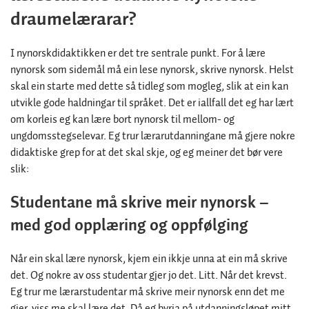
draumelærarar?
I nynorskdidaktikken er det tre sentrale punkt. For å lære
nynorsk som sidemål må ein lese nynorsk, skrive nynorsk. Helst
skal ein starte med dette så tidleg som mogleg, slik at ein kan
utvikle gode haldningar til språket. Det er iallfall det eg har lært
om korleis eg kan lære bort nynorsk til mellom- og
ungdomsstegselevar. Eg trur lærarutdanningane må gjere nokre
didaktiske grep for at det skal skje, og eg meiner det bør vere
slik:
Studentane må skrive meir nynorsk –
med god opplæring og oppfølging
Når ein skal lære nynorsk, kjem ein ikkje unna at ein må skrive
det. Og nokre av oss studentar gjer jo det. Litt. Når det krevst.
Eg trur me lærarstudentar må skrive meir nynorsk enn det me
gjer, viss me skal lære det. Då eg byrja på utdanningsløpet mitt,