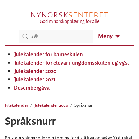
NYNORSK
SENTERET
God nynorskopplæring for alle
Meny
Julekalender for barneskulen
Julekalender for elevar i ungdomsskulen og vgs.
Julekalender 2020
Julekalender 2021
Desembergåva
Julekalender
Julekalender 2020
Språksnurr
Språksnurr
Bruk ein spinnar eller ein terning for å sjå kva oppgåve(r) du skal