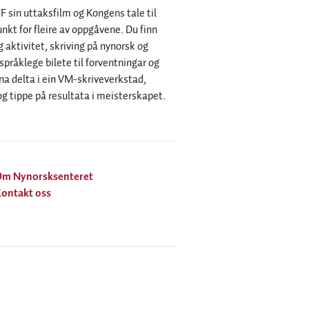
 sin uttaksfilm og Kongens tale til
kt for fleire av oppgåvene. Du finn
 aktivitet, skriving på nynorsk og
 språklege bilete til forventningar og
a delta i ein VM-skriveverkstad,
og tippe på resultata i meisterskapet.
Om Nynorsksenteret
ontakt oss