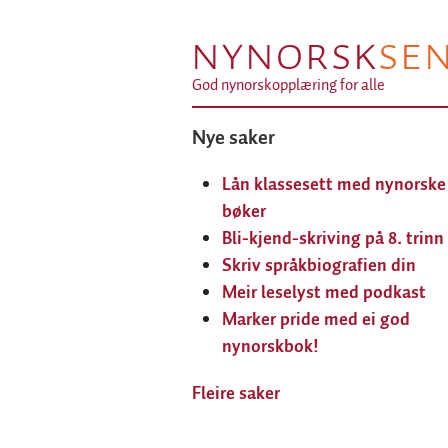
NYNORSK
SE
God nynorskopplæring for alle
Nye saker
Lån klassesett med nynorske
bøker
Bli-kjend-skriving på 8. trinn
Skriv språkbiografien din
Meir leselyst med podkast
Marker pride med ei god
nynorskbok!
Fleire saker