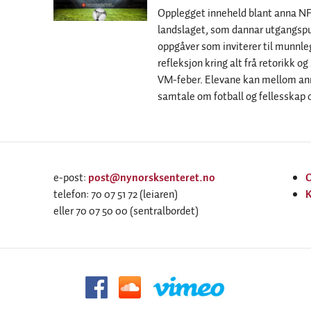
Opplegget inneheld blant anna NFF
landslaget, som dannar utgangspun
oppgåver som inviterer til munnleg
refleksjon kring alt frå retorikk og
VM-feber. Elevane kan mellom ann
samtale om fotball og fellesskap 
e-post:
post@nynorsksenteret.no
telefon: 70 07 51 72 (leiaren)
K
eller 70 07 50 00 (sentralbordet)