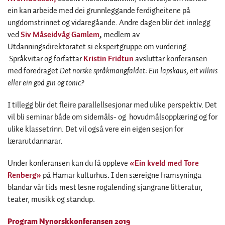
ein kan arbeide med dei grunnleggande ferdigheitene på
ungdomstrinnet og vidaregåande. Andre dagen blir det innlegg
ved
Siv Måseidvåg Gamlem
,
medlem av
Utdanningsdirektoratet si ekspertgruppe om vurdering.
Språkvitar og forfattar
Kristin Fridtun
avsluttar konferansen
med foredraget
Det norske språkmangfaldet: Ein lapskaus, eit villnis
eller ein god gin og tonic?
I tillegg blir det fleire parallellsesjonar med ulike perspektiv. Det
vil bli seminar både om sidemåls- og hovudmålsopplæring og for
ulike klassetrinn. Det vil også vere ein eigen sesjon for
lærarutdannarar.
Under konferansen kan du få oppleve
«Ein kveld med Tore
Renberg»
på Hamar kulturhus. I den særeigne framsyninga
blandar vår tids mest lesne rogalending sjangrane litteratur,
teater, musikk og standup.
Program Nynorskkonferansen 2019