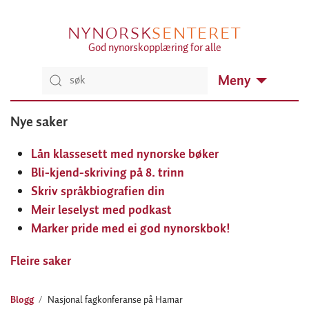
NYNORSK
SENTERET
God nynorskopplæring for alle
Meny
Nye saker
Lån klassesett med nynorske bøker
Bli-kjend-skriving på 8. trinn
Skriv språkbiografien din
Meir leselyst med podkast
Marker pride med ei god nynorskbok!
Fleire saker
Blogg
Nasjonal fagkonferanse på Hamar