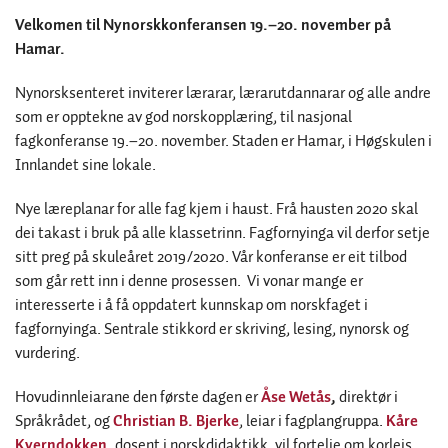
Velkomen til Nynorskkonferansen 19.–20. november på
Hamar.
Nynorsksenteret inviterer lærarar, lærarutdannarar og alle andre
som er opptekne av god norskopplæring, til nasjonal
fagkonferanse 19.–20. november. Staden er Hamar, i Høgskulen i
Innlandet sine lokale.
Nye læreplanar for alle fag kjem i haust. Frå hausten 2020 skal
dei takast i bruk på alle klassetrinn. Fagfornyinga vil derfor setje
sitt preg på skuleåret 2019/2020. Vår konferanse er eit tilbod
som går rett inn i denne prosessen. Vi vonar mange er
interesserte i å få oppdatert kunnskap om norskfaget i
fagfornyinga. Sentrale stikkord er skriving, lesing, nynorsk og
vurdering.
Hovudinnleiarane den første dagen
er
Åse Wetås
,
direktør i
Språkrådet, og
Christian B. Bjerke
, leiar i fagplangruppa.
Kåre
Kverndokken,
dosent i norskdidaktikk, vil fortelje om korleis