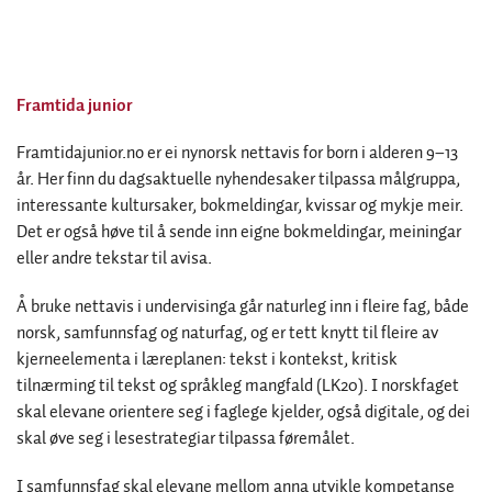
Framtida junior
Framtidajunior.no er ei nynorsk nettavis for born i alderen 9–13
år. Her finn du dagsaktuelle nyhendesaker tilpassa målgruppa,
interessante kultursaker, bokmeldingar, kvissar og mykje meir.
Det er også høve til å sende inn eigne bokmeldingar, meiningar
eller andre tekstar til avisa.
Å bruke nettavis i undervisinga går naturleg inn i fleire fag, både
norsk, samfunnsfag og naturfag, og er tett knytt til fleire av
kjerneelementa i læreplanen: tekst i kontekst, kritisk
tilnærming til tekst og språkleg mangfald (LK20). I norskfaget
skal elevane orientere seg i faglege kjelder, også digitale, og dei
skal øve seg i lesestrategiar tilpassa føremålet.
I samfunnsfag skal elevane mellom anna utvikle kompetanse