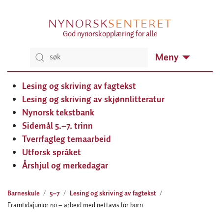
NYNORSK
SENTERET
God nynorskopplæring for alle
Meny
Lesing og skriving av fagtekst
Lesing og skriving av skjønnlitteratur
Nynorsk tekstbank
Sidemål 5.–7. trinn
Tverrfagleg temaarbeid
Utforsk språket
Årshjul og merkedagar
Barneskule
5–7
Lesing og skriving av fagtekst
Framtidajunior.no – arbeid med nettavis for born