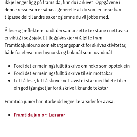
ikkje lenger ligg på framsida, finn du i arkivet. Oppgåvene i
denne ressursen er såpass generelle at du som er lærar kan
tilpasse dei til andre saker og emne du vil jobbe med.
Å lese og reflektere rundt dei samansette tekstane i nettavisa
er viktig i seg sjølv. I tillegg ønskjer vi å løfte fram
Framtidajunior.no som eit utgangspunkt for skriveaktivitetar,
både for elevar med nynorsk og bokmål som hovudmål.
Fordi det er meiningsfullt å skrive om noko som opptek ein
Fordi det er meiningsfullt å skrive til ein mottakar
Lett å lese, lett å skrive: nettavistekstar med bilete til er
ein god igangsetjar for å skrive liknande tekstar
Framtida junior har utarbeidd eigne lærarsider for avisa:
Framtida junior: Lærarar