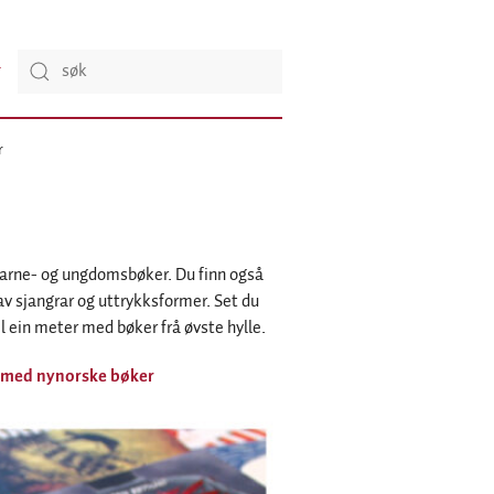
r
barne- og ungdomsbøker. Du finn også
l av sjangrar og uttrykksformer.­ Set du
l ein meter med bøker frå øvste hylle.
r med nynorske bøker