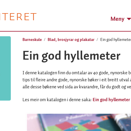
NTERET
Meny
Barneskule
Blad, brosjyrar og plakatar
Ein god hyllemete
Ein god hyllemeter
I denne katalogen finn du omtalar av 40 gode, nynorske 
tips til fleire andre gode, nynorske bøker­ i eit breitt utva
alle desse bøkene ved sida av kvarandre, får du godt og ve
Les meir om katalogen i denne saka:
Ein god hyllemete