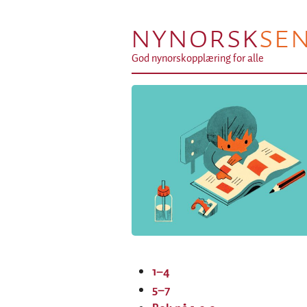
NYNORSK
SE
God nynorskopplæring for alle
1–4
5–7