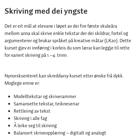
Skriving med dei yngste
Det er eit mål at elevane i løpet av dei fire første skuleåra
mellom anna skal skrive enkle tekstar der dei skildrar, fortel og
argumenterer og brukar språket på kreative måtar (LK20). Dette
kurset gjev ei innføring i korleis du som lærar kan leggje til rette
for variert skriving på 1.–4. trinn.
Nynorsksenteret kan skreddarsy kurset etter ønske frå dykk.
Moglege emne er:
Modelltekstar og skriverammer
Samansette tekstar, teikneseriar
Rettleiing av tekst
Skriving i alle fag
Å leike seg til skriving
Balansert skriveopplæring – digitalt og analogt