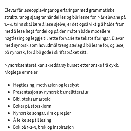
Elevar får leseopplevingar og erfaringar med grammatiske
strukturar og sjangrar når dei les og blir lesne for. Når elevane på
1.–4. trinn skal lære å lese sjølve, er det også viktig å halde fram
med å lese høgt for dei og på den måten både modellere
høgtlesing og leggje til rette for varierte teksterfaringar. Elevar
med nynorsk som hovudmål treng særleg å bli lesne for, og lese,
på nynorsk, for å bli gode i skriftspråket sitt.
Nynorsksenteret kan skreddarsy kurset etter ønske frå dykk.
Moglege emne er:
Høgtlesing, motivasjon og leselyst
Presentasjon av nynorsk barnelitteratur
Biblioteksamarbeid
Bøker på storskjerm
Nynorske songar, rim og regler
Å leike seg til lesing
Bok på 1-2-3, bruk og inspirasjon