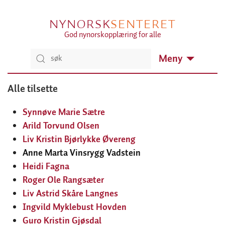
NYNORSK
SENTERET
God nynorskopplæring for alle
Meny
Alle tilsette
Synnøve Marie Sætre
Arild Torvund Olsen
Liv Kristin Bjørlykke Øvereng
Anne Marta Vinsrygg Vadstein
Heidi Fagna
Roger Ole Rangsæter
Liv Astrid Skåre Langnes
Ingvild Myklebust Hovden
Guro Kristin Gjøsdal