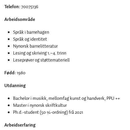
Telefon:
70075136
Arbeidsområde
Språk i barnehagen
Språk og identitet
Nynorsk barnelitteratur
Lesing og skriving 1.–4. trinn
Leseprøver og støttemateriell
Fødd:
1980
Utdanning
Bachelor i musikk, mellomfag kunst og handverk, PPU ++
Master i nynorsk skriftkultur
Ph.d.-student (50 %-ordning) frå 2021
Arbeidserfaring