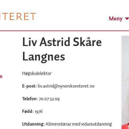
NTERET
Meny
Liv Astrid Skåre
Langnes
Høgskulelektor
in
E-post:
liv.astrid@nynorsksenteret.no
Telefon:
70 07 52 09
Fødd:
1976
Utdanning:
Allmennlærar med vidareutdanning