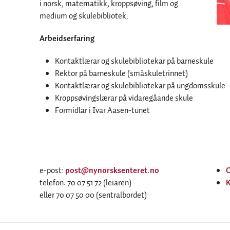
i norsk, matematikk, kroppsøving, film og
medium og skulebibliotek.
Arbeidserfaring
Kontaktlærar og skulebibliotekar på barneskule
Rektor på barneskule (småskuletrinnet)
Kontaktlærar og skulebibliotekar på ungdomsskule
Kroppsøvingslærar på vidaregåande skule
Formidlar i Ivar Aasen-tunet
e-post:
post@nynorsksenteret.no
telefon: 70 07 51 72 (leiaren)
K
eller 70 07 50 00 (sentralbordet)