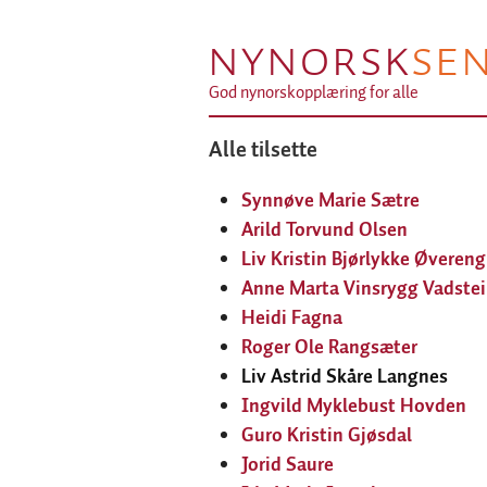
NYNORSK
SE
God nynorskopplæring for alle
Alle tilsette
Synnøve Marie Sætre
Arild Torvund Olsen
Liv Kristin Bjørlykke Øvereng
Anne Marta Vinsrygg Vadste
Heidi Fagna
Roger Ole Rangsæter
Liv Astrid Skåre Langnes
Ingvild Myklebust Hovden
Guro Kristin Gjøsdal
Jorid Saure