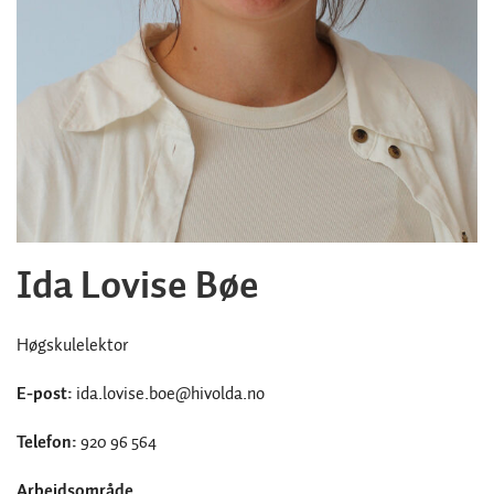
Ida Lovise Bøe
Høgskulelektor
E-post:
ida.lovise.boe@hivolda.no
Telefon:
920 96 564
Arbeidsområde