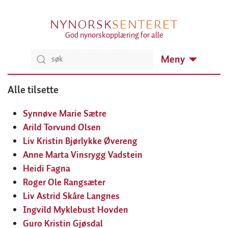
NYNORSK
SENTERET
God nynorskopplæring for alle
Meny
Alle tilsette
Synnøve Marie Sætre
Arild Torvund Olsen
Liv Kristin Bjørlykke Øvereng
Anne Marta Vinsrygg Vadstein
Heidi Fagna
Roger Ole Rangsæter
Liv Astrid Skåre Langnes
Ingvild Myklebust Hovden
Guro Kristin Gjøsdal