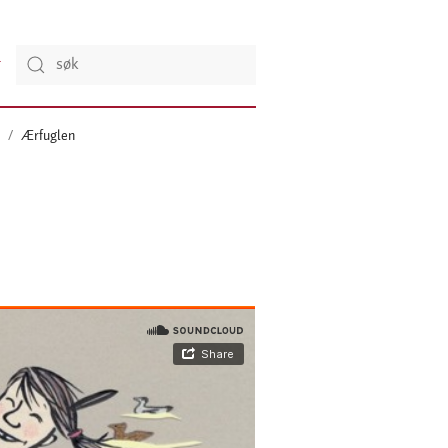
n
Ærfuglen