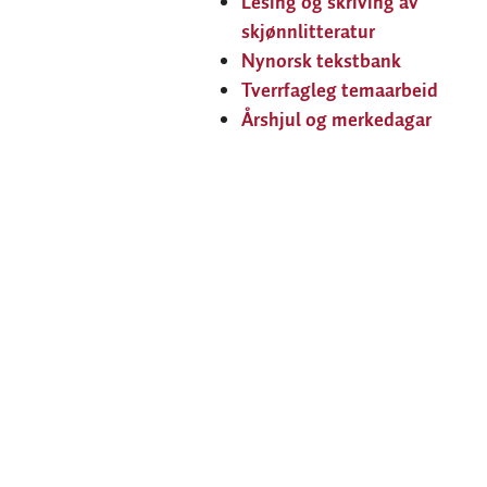
Lesing og skriving av
skjønnlitteratur
Nynorsk tekstbank
Tverrfagleg temaarbeid
Årshjul og merkedagar