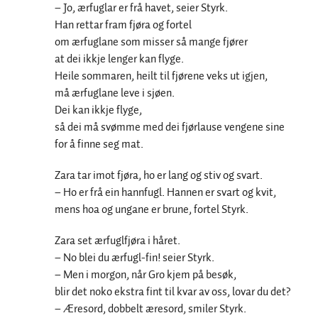
– Jo, ærfuglar er frå havet, seier Styrk.
Han rettar fram fjøra og fortel
om ærfuglane som misser så mange fjører
at dei ikkje lenger kan flyge.
Heile sommaren, heilt til fjørene veks ut igjen,
må ærfuglane leve i sjøen.
Dei kan ikkje flyge,
så dei må svømme med dei fjørlause vengene sine
for å finne seg mat.
Zara tar imot fjøra, ho er lang og stiv og svart.
– Ho er frå ein hannfugl. Hannen er svart og kvit,
mens hoa og ungane er brune, fortel Styrk.
Zara set ærfuglfjøra i håret.
– No blei du ærfugl-fin! seier Styrk.
– Men i morgon, når Gro kjem på besøk,
blir det noko ekstra fint til kvar av oss, lovar du det?
– Æresord, dobbelt æresord, smiler Styrk.