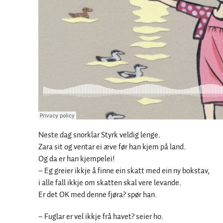
Neste dag snorklar Styrk veldig lenge.
Zara sit og ventar ei æve før han kjem på land.
Og da er han kjempelei!
– Eg greier ikkje å finne ein skatt med ein ny bokstav,
i alle fall ikkje om skatten skal vere levande.
Er det OK med denne fjøra? spør han.
– Fuglar er vel ikkje frå havet? seier ho.