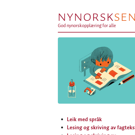
NYNORSK
SE
God nynorskopplæring for alle
Leik med språk
Lesing og skriving av fagteks