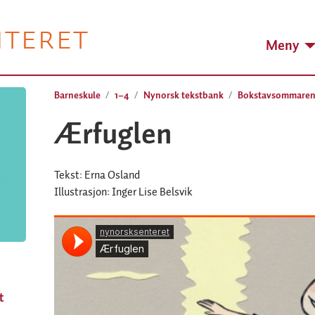
NTERET
Meny
Barneskule
1–4
Nynorsk tekstbank
Bokstavsommare
Ærfuglen
Tekst: Erna Osland
Illustrasjon: Inger Lise Belsvik
t