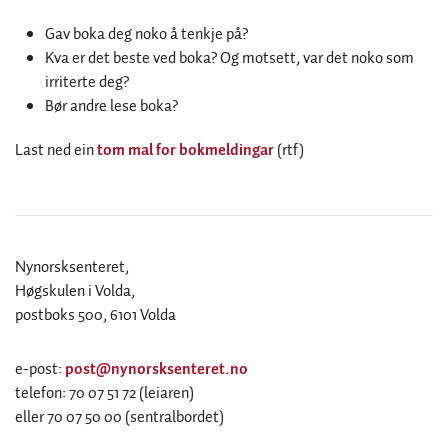
Gav boka deg noko å tenkje på?
Kva er det beste ved boka? Og motsett, var det noko som
irriterte deg?
Bør andre lese boka?
Last ned ein
tom mal for bokmeldingar
(rtf)
Nynorsksenteret,
Høgskulen i Volda,
postboks 500, 6101 Volda
e-post:
post@nynorsksenteret.no
telefon: 70 07 51 72 (leiaren)
eller 70 07 50 00 (sentralbordet)