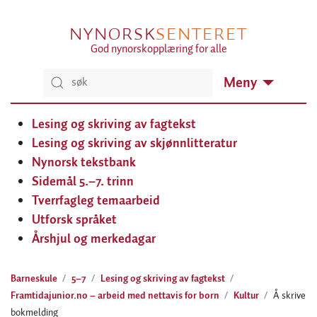
NYNORSK
SENTERET
God nynorskopplæring for alle
Meny
Lesing og skriving av fagtekst
Lesing og skriving av skjønnlitteratur
Nynorsk tekstbank
Sidemål 5.–7. trinn
Tverrfagleg temaarbeid
Utforsk språket
Årshjul og merkedagar
Barneskule
5–7
Lesing og skriving av fagtekst
Framtidajunior.no – arbeid med nettavis for born
Kultur
​Å skrive
bokmelding