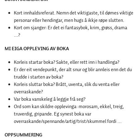
Kort innhaldsreferat. Nemn det viktigaste, til dømes viktige
personar eller hendingar, men hugs å ikkje røpe slutten.
Kort om sjanger: Er det ei fantasybok, krim, grøss, drama
…?
MI EIGA OPPLEVING AV BOKA
Korleis startar boka? Sakte, eller rett inn i handlinga?
Er der eit vendepunkt, der alt snur og blir annleis enn det du
trudde i starten av boka?
Korleis sluttar boka? Brått, uventa, slik du venta eller
overraskande?
Var boka vanskeleg å leggje frå seg?
Ord som kan skildre opplevinga: morosam, ekkel, treig,
truverdig, gripande. Eg synest boka var
overraskande/spennande/artig/trist/skummel fordi …
OPPSUMMERING