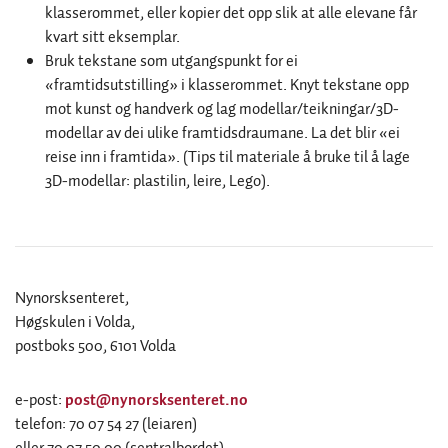
klasserommet, eller kopier det opp slik at alle elevane får
kvart sitt eksemplar.
Bruk tekstane som utgangspunkt for ei
«framtidsutstilling» i klasserommet. Knyt tekstane opp
mot kunst og handverk og lag modellar/teikningar/3D-
modellar av dei ulike framtidsdraumane. La det blir «ei
reise inn i framtida». (Tips til materiale å bruke til å lage
3D-modellar: plastilin, leire, Lego).
Nynorsksenteret,
Høgskulen i Volda,
postboks 500, 6101 Volda
e-post:
post@nynorsksenteret.no
telefon: 70 07 54 27 (leiaren)