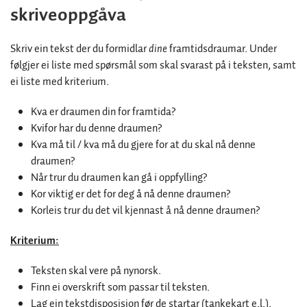
skriveoppgåva
Skriv ein tekst der du formidlar
dine
framtidsdraumar. Under
følgjer ei liste med spørsmål som skal svarast på i teksten, samt
ei liste med kriterium.
Kva er draumen din for framtida?
Kvifor har du denne draumen?
Kva må til / kva må du gjere for at du skal nå denne
draumen?
Når trur du draumen kan gå i oppfylling?
Kor viktig er det for deg å nå denne draumen?
Korleis trur du det vil kjennast å nå denne draumen?
Kriterium:
Teksten skal vere på nynorsk.
Finn ei overskrift som passar til teksten.
Lag ein tekstdisposisjon før de startar (tankekart e.l.).