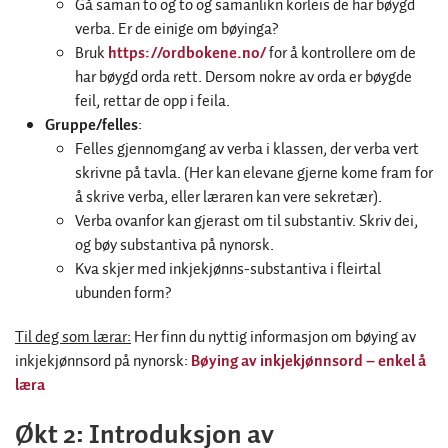
Gå saman to og to og samanlikn korleis de har bøygd
verba. Er de einige om bøyinga?
Bruk
https://ordbokene.no/
for å kontrollere om de
har bøygd orda rett. Dersom nokre av orda er bøygde
feil, rettar de opp i feila.
Gruppe/felles
:
Felles gjennomgang av verba i klassen, der verba vert
skrivne på tavla. (Her kan elevane gjerne kome fram for
å skrive verba, eller læraren kan vere sekretær).
Verba ovanfor kan gjerast om til substantiv. Skriv dei,
og bøy substantiva på nynorsk.
Kva skjer med inkjekjønns-substantiva i fleirtal
ubunden form?
Til deg som lærar:
Her finn du nyttig informasjon om bøying av
inkjekjønnsord på nynorsk:
Bøying av inkjekjønnsord – enkel å
læra
Økt 2: Introduksjon av