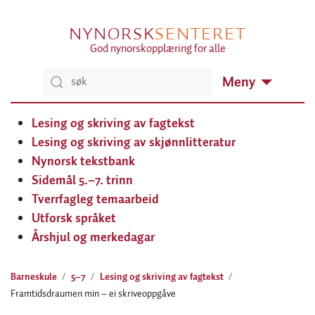
NYNORSK
SENTERET
God nynorskopplæring for alle
Meny
Lesing og skriving av fagtekst
Lesing og skriving av skjønnlitteratur
Nynorsk tekstbank
Sidemål 5.–7. trinn
Tverrfagleg temaarbeid
Utforsk språket
Årshjul og merkedagar
Barneskule
5–7
Lesing og skriving av fagtekst
Framtidsdraumen min – ei skriveoppgåve