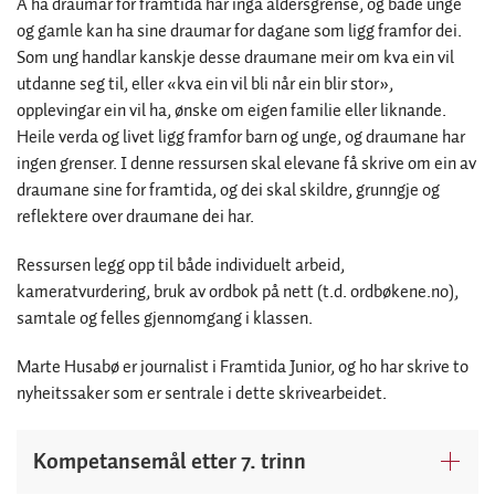
Å ha draumar for framtida har inga aldersgrense, og både unge
og gamle kan ha sine draumar for dagane som ligg framfor dei.
Som ung handlar kanskje desse draumane meir om kva ein vil
utdanne seg til, eller «kva ein vil bli når ein blir stor»,
opplevingar ein vil ha, ønske om eigen familie eller liknande.
Heile verda og livet ligg framfor barn og unge, og draumane har
ingen grenser. I denne ressursen skal elevane få skrive om ein av
draumane sine for framtida, og dei skal skildre, grunngje og
reflektere over draumane dei har.
Ressursen legg opp til både individuelt arbeid,
kameratvurdering, bruk av ordbok på nett (t.d. ordbøkene.no),
samtale og felles gjennomgang i klassen.
Marte Husabø er journalist i Framtida Junior, og ho har skrive to
nyheitssaker som er sentrale i dette skrivearbeidet.
Kompetansemål etter 7. trinn