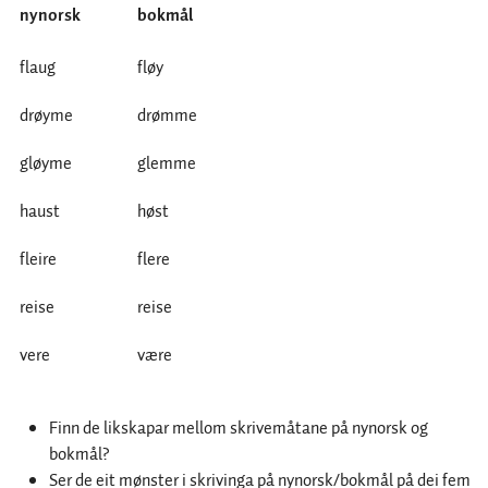
nynorsk
bokmål
flaug
fløy
drøyme
drømme
gløyme
glemme
haust
høst
fleire
flere
reise
reise
vere
være
Finn de likskapar mellom skrivemåtane på nynorsk og
bokmål?
Ser de eit mønster i skrivinga på nynorsk/bokmål på dei fem