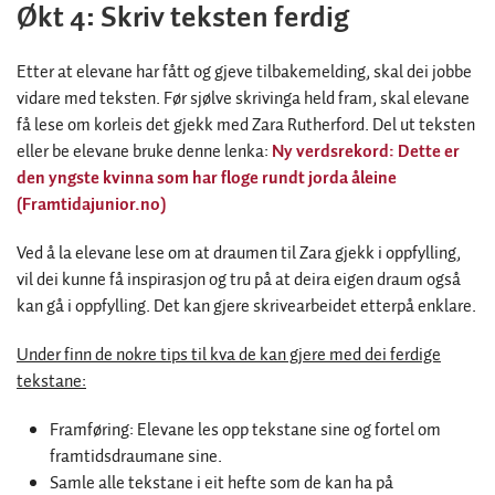
Økt 4: Skriv teksten ferdig
Etter at elevane har fått og gjeve tilbakemelding, skal dei jobbe
vidare med teksten. Før sjølve skrivinga held fram, skal elevane
få lese om korleis det gjekk med Zara Rutherford. Del ut teksten
eller be elevane bruke denne lenka:
Ny verdsrekord: Dette er
den yngste kvinna som har floge rundt jorda åleine
(Framtidajunior.no)
Ved å la elevane lese om at draumen til Zara gjekk i oppfylling,
vil dei kunne få inspirasjon og tru på at deira eigen draum også
kan gå i oppfylling. Det kan gjere skrivearbeidet etterpå enklare.
Under finn de nokre tips til kva de kan gjere med dei ferdige
tekstane:
Framføring: Elevane les opp tekstane sine og fortel om
framtidsdraumane sine.
Samle alle tekstane i eit hefte som de kan ha på