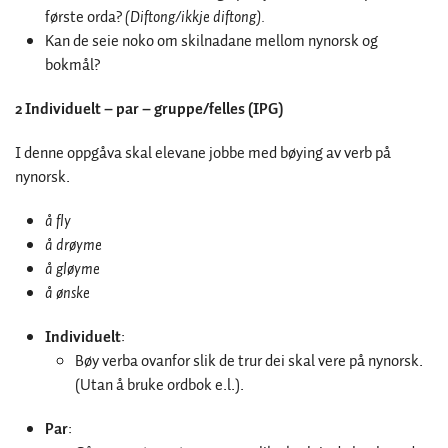
første orda?
(Diftong/ikkje diftong).
Kan de seie noko om skilnadane mellom nynorsk og
bokmål?
2 Individuelt – par – gruppe/felles (IPG)
I denne oppgåva skal elevane jobbe med bøying av verb på
nynorsk.
å fly
å drøyme
å gløyme
å ønske
Individuelt
:
Bøy verba ovanfor slik de trur dei skal vere på nynorsk.
(Utan å bruke ordbok e.l.).
Par
: