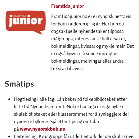
Framtida junior
Framtidajunior.no er ei nynorsk nettavis
for born i alderen 9–13 år. Her finn du
dagsaktuelle nyhendesaker tilpassa
målgruppa, interessante kultursaker,
bokmeldingar, kvissar og mykje meir. Det
er også høve til å sende inn eigne
bokmeldingar, meiningar eller andre
tekstar til avisa.
Småtips
Høgtlesing i alle fag. Lån bøker på folkebiblioteket etter
liste frå Nynorsksenteret. Nokre har laga ei eiga hylle i
skulebiblioteket eller klasserommet for å synleggjere dei
nynorske bøkene. Sjå etter tips og omtalar
på
www.nynorskbok.no
Leitelesing. Kvar gruppe får utdelt eit ark der dei skal skrive