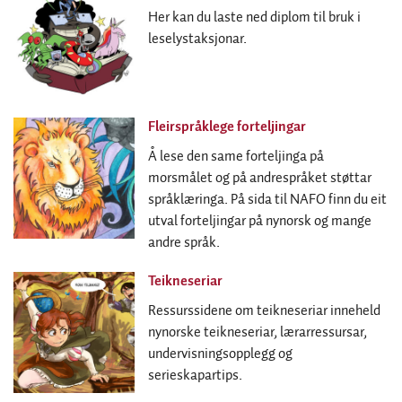
Her kan du laste ned diplom til bruk i
leselystaksjonar.
Fleirspråklege forteljingar
Å lese den same forteljinga på
morsmålet og på andrespråket støttar
språklæringa. På sida til NAFO finn du eit
utval forteljingar på nynorsk og mange
andre språk.
Teikneseriar
Ressurssidene om teikneseriar inneheld
nynorske teikneseriar, lærarressursar,
undervisningsopplegg og
serieskapartips.