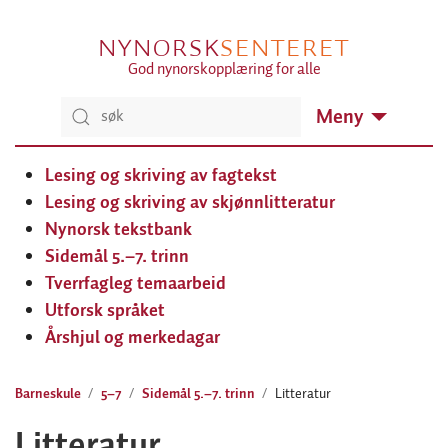
NYNORSK
SENTERET
God nynorskopplæring for alle
Meny
Lesing og skriving av fagtekst
Lesing og skriving av skjønnlitteratur
Nynorsk tekstbank
Sidemål 5.–7. trinn
Tverrfagleg temaarbeid
Utforsk språket
Årshjul og merkedagar
Barneskule
5–7
Sidemål 5.–7. trinn
Litteratur
Litteratur