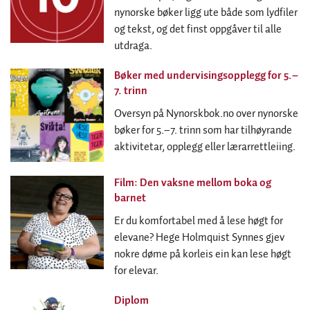
nynorske bøker ligg ute både som lydfiler
og tekst, og det finst oppgåver til alle
utdraga.
Bøker med undervisingsopplegg for 5.–
7. trinn
Oversyn på Nynorskbok.no over nynorske
bøker for 5.–7. trinn som har tilhøyrande
aktivitetar, opplegg eller lærarrettleiing.
Film: Den vaksne mellom boka og
barnet
Er du komfortabel med å lese høgt for
elevane? Hege Holmquist Synnes gjev
nokre døme på korleis ein kan lese høgt
for elevar.
Diplom