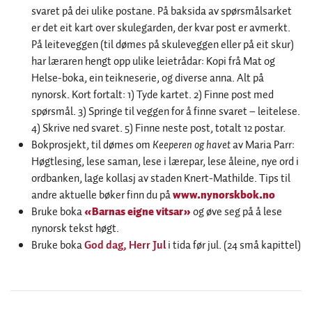
svaret på dei ulike postane. På baksida av spørsmålsarket
er det eit kart over skulegarden, der kvar post er avmerkt.
På leiteveggen (til dømes på skuleveggen eller på eit skur)
har læraren hengt opp ulike leietrådar: Kopi frå Mat og
Helse-boka, ein teikneserie, og diverse anna. Alt på
nynorsk. Kort fortalt: 1) Tyde kartet. 2) Finne post med
spørsmål. 3) Springe til veggen for å finne svaret – leitelese.
4) Skrive ned svaret. 5) Finne neste post, totalt 12 postar.
Bokprosjekt, til dømes om
Keeperen og havet
av Maria Parr:
Høgtlesing, lese saman, lese i lærepar, lese åleine, nye ord i
ordbanken, lage kollasj av staden Knert-Mathilde. Tips til
andre aktuelle bøker finn du på
www.nynorskbok.no
Bruke boka
«Barnas eigne vitsar»
og øve seg på å lese
nynorsk tekst høgt.
Bruke boka
God dag, Herr Jul
i tida før jul. (24 små kapittel)