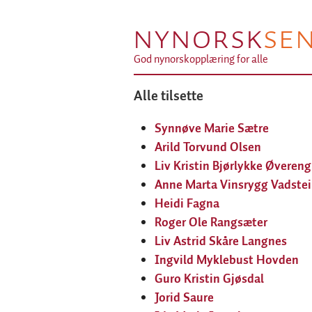
NYNORSK
SE
God nynorskopplæring for alle
Alle tilsette
Synnøve Marie Sætre
Arild Torvund Olsen
Liv Kristin Bjørlykke Øvereng
Anne Marta Vinsrygg Vadste
Heidi Fagna
Roger Ole Rangsæter
Liv Astrid Skåre Langnes
Ingvild Myklebust Hovden
Guro Kristin Gjøsdal
Jorid Saure