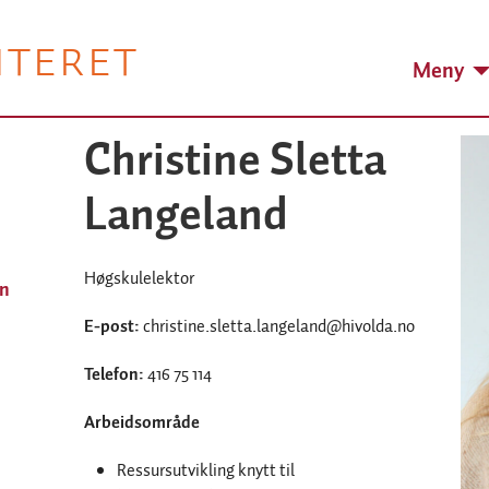
NTERET
Meny
Christine Sletta
Langeland
Høgskulelektor
in
E-post:
christine.sletta.langeland@hivolda.no
Telefon:
416 75 114
Arbeidsområde
Ressursutvikling knytt til