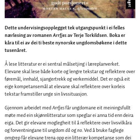
Dette undervisingsopplegget tek utgangspunkt i ei felles
nærlesing av romanen
Ar
rfjes
av Terje Torkildsen. Boka er
kåra til ei av dei ti beste nynorske ungdomsbøkene i dette
tusenåret.
Å lese litteratur er ei sentral målsetjing i læreplanverket.
Elevane skal lese både korte og lengre tekstar og reflektere over
føremål, innhald, sjangertrekk og verkemiddel. Det er også eit
eige kompetansemål at elevane skal reflektere over korleis
tekstar framstiller unge sin livssituasjon.
Gjennom arbeidet med
Arrfjes
får ungdomane eit meiningsfullt
møte med ein skjønnlitteratur som speglar ei anna tid enn deira
eiga. Det gir elevane moglegheit til å reflektere over livsvilkåra
og forventningane til ungdom
då
og
no
. Ved å bruke faglege
omgrep får elevane trena opp ein litterær kompetanse som dei