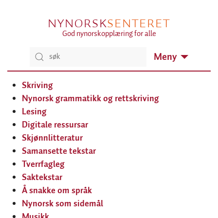
NYNORSK
SENTERET
God nynorskopplæring for alle
Meny
Skriving
Nynorsk grammatikk og rettskriving
Lesing
Digitale ressursar
Skjønnlitteratur
Samansette tekstar
Tverrfagleg
Saktekstar
Å snakke om språk
Nynorsk som sidemål
Musikk