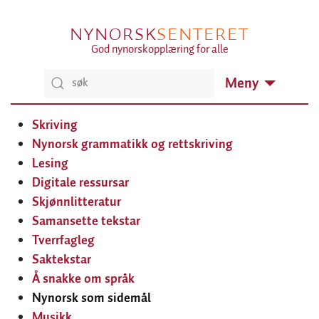
NYNORSK
SENTERET
God nynorskopplæring for alle
Meny
Skriving
Nynorsk grammatikk og rettskriving
Lesing
Digitale ressursar
Skjønnlitteratur
Samansette tekstar
Tverrfagleg
Saktekstar
Å snakke om språk
Nynorsk som sidemål
Musikk