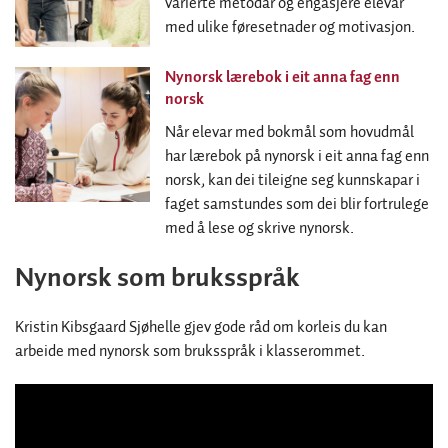
varierte metodar og engasjere elevar
med ulike føresetnader og motivasjon.
Nynorsk lærebok i eit anna fag enn
norsk
Når elevar med bokmål som hovudmål
har lærebok på nynorsk i eit anna fag enn
norsk, kan dei tileigne seg kunnskapar i
faget samstundes som dei blir fortrulege
med å lese og skrive nynorsk.
Nynorsk som bruksspråk
Kristin Kibsgaard Sjøhelle gjev gode råd om korleis du kan
arbeide med nynorsk som bruksspråk i klasserommet.